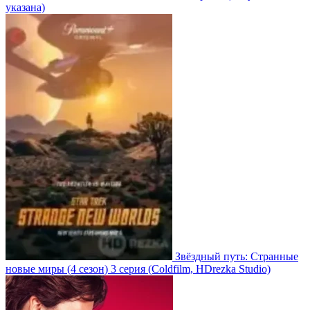
указана)
Звёздный путь: Странные
новые миры
(4 сезон)
3 серия
(Coldfilm, HDrezka Studio)