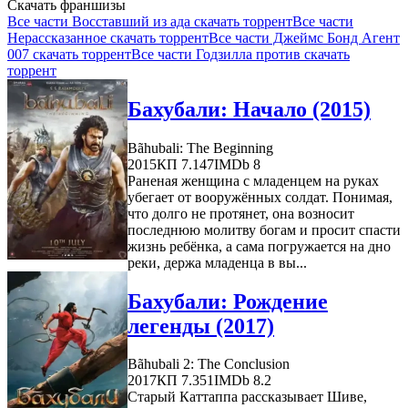
Скачать франшизы
Все части Восставший из ада скачать торрент
Все части
Нерассказанное скачать торрент
Все части Джеймс Бонд Агент
007 скачать торрент
Все части Годзилла против скачать
торрент
Бахубали: Начало (2015)
Bãhubali: The Beginning
2015
КП 7.147
IMDb 8
Раненая женщина с младенцем на руках
убегает от вооружённых солдат. Понимая,
что долго не протянет, она возносит
последнюю молитву богам и просит спасти
жизнь ребёнка, а сама погружается на дно
реки, держа младенца в вы...
Бахубали: Рождение
легенды (2017)
Bãhubali 2: The Conclusion
2017
КП 7.351
IMDb 8.2
Старый Каттаппа рассказывает Шиве,