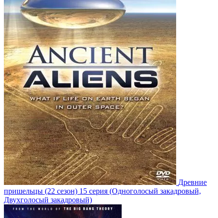
Древние
пришельцы
(22 сезон)
15 серия
(Одноголосый закадровый,
Двухголосый закадровый)