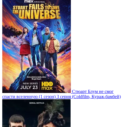
Стюарт Блум не смог
спасти вселенную
(1 сезон)
3 серия
(Coldfilm, Кураж-бамбей)