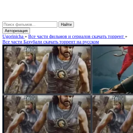
gorinicha
μ
Найти
Авторизация
Ugorinicha
»
Все части фильмов и сериалов скачать торрент
»
Все части Бахубали скачать торрент на русском