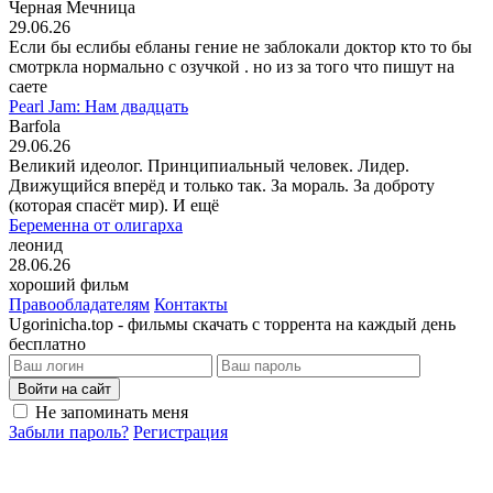
Черная Мечница
29.06.26
Если бы еслибы ебланы гение не заблокали доктор кто то бы
смотркла нормально с озучкой . но из за того что пишут на
саете
Pearl Jam: Нам двадцать
Barfola
29.06.26
Великий идеолог. Принципиальный человек. Лидер.
Движущийся вперёд и только так. За мораль. За доброту
(которая спасёт мир). И ещё
Беременна от олигарха
леонид
28.06.26
хороший фильм
Правообладателям
Контакты
Ugorinicha.top - фильмы скачать с торрента на каждый день
бесплатно
Войти на сайт
Не запоминать меня
Забыли пароль?
Регистрация