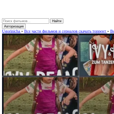
gorinicha
μ
Найти
Авторизация
Ugorinicha
»
Все части фильмов и сериалов скачать торрент
»
Вс