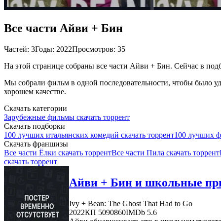
Все части Айви + Бин
Частей: 3
Годы: 2022
Просмотров: 35
На этой странице собраны все части Айви + Бин. Сейчас в подб
Мы собрали фильм в одной последовательности, чтобы было удо
хорошем качестве.
Скачать категории
Зарубежные фильмы скачать торрент
Скачать подборки
100 лучших итальянских комедий скачать торрент
100 лучших фи
Скачать франшизы
Все части Ёлки скачать торрент
Все части Пила скачать торрент
скачать торрент
Айви + Бин и школьные при
Ivy + Bean: The Ghost That Had to Go
2022
КП 5090860
IMDb 5.6