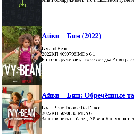
Айви обнаруживает, что в школьном туалете
Айви + Бин (2022)
Ivy and Bean
2022
КП 4699798
IMDb 6.1
Бин обнаруживает, что её соседка Айви разб
Айви + Бин: Обречённые та
Ivy + Bean: Doomed to Dance
2022
КП 5090836
IMDb 6
Записавшись на балет, Айви и Бин узнают, ч