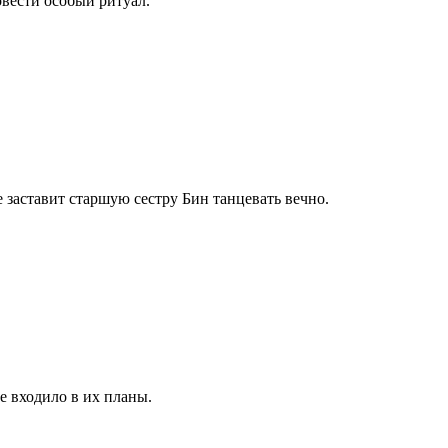
овести особый ритуал.
 заставит старшую сестру Бин танцевать вечно.
не входило в их планы.