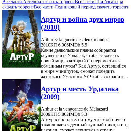
Все части Астерикс скачать торрент
Все части Три богатыря
скачать торрент
Все части Ледниковый период скачать торрент
Артур и война двух миров
(2010)
Arthur 3: la guerre des deux mondes
2010
КП 6.006
IMDb 5.5
Какие дьявольские планы собирается
осуществить Урдалак, чтобы завоевать
новый мир, в который он переместился
обманным путем? Как Артур, оставшийся
в мире минипутов, сможет победить
жестокого Ужасного У? Чтобы сохранить...
Артур и месть Урдалака
(2009)
Arthur et la vengeance de Maltazard
2009
КП 5.862
IMDb 5.3
Артур в восторге, потому что этой ночью
заканчивается десятый лунный цикл, и он,
наконец, сможет вернуться в страну