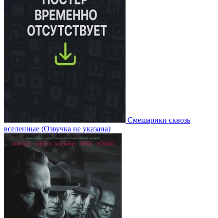
Смешарики сквозь
вселенные
(Озвучка не указана)