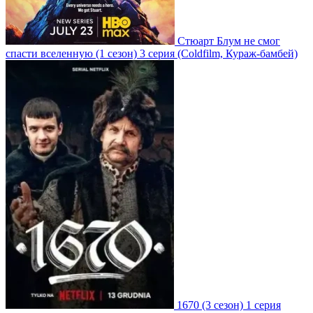
Стюарт Блум не смог
спасти вселенную
(1 сезон)
3 серия
(Coldfilm, Кураж-бамбей)
1670
(3 сезон)
1 серия