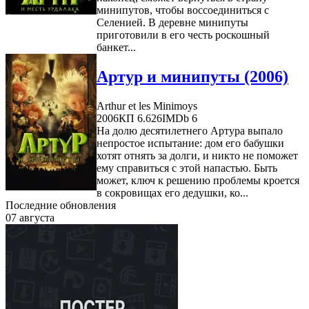
минипутов, чтобы воссоединиться с
Селенией. В деревне минипуты
приготовили в его честь роскошный
банкет...
Артур и минипуты (2006)
Arthur et les Minimoys
2006
КП 6.626
IMDb 6
На долю десятилетнего Артура выпало
непростое испытание: дом его бабушки
хотят отнять за долги, и никто не поможет
ему справиться с этой напастью. Быть
может, ключ к решению проблемы кроется
в сокровищах его дедушки, ко...
Последние обновления
07 августа