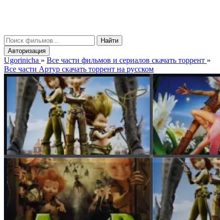
gorinicha
μ
Найти
Авторизация
Ugorinicha
»
Все части фильмов и сериалов скачать торрент
»
Все части Артур скачать торрент на русском