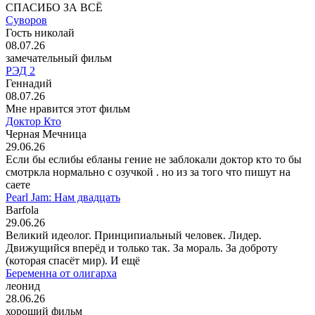
СПАСИБО ЗА ВСЁ
Суворов
Гость николай
08.07.26
замечательный фильм
РЭД 2
Геннадий
08.07.26
Мне нравится этот фильм
Доктор Кто
Черная Мечница
29.06.26
Если бы еслибы ебланы гение не заблокали доктор кто то бы
смотркла нормально с озучкой . но из за того что пишут на
саете
Pearl Jam: Нам двадцать
Barfola
29.06.26
Великий идеолог. Принципиальный человек. Лидер.
Движущийся вперёд и только так. За мораль. За доброту
(которая спасёт мир). И ещё
Беременна от олигарха
леонид
28.06.26
хороший фильм