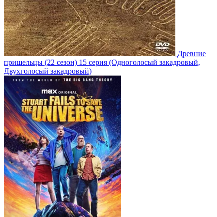
Древние
пришельцы
(22 сезон)
15 серия
(Одноголосый закадровый,
Двухголосый закадровый)