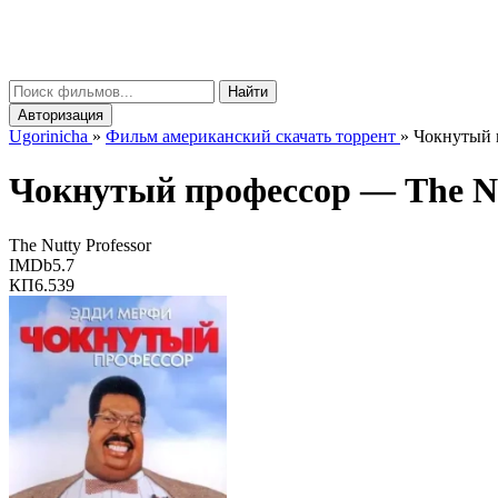
gorinicha
μ
Найти
Авторизация
Ugorinicha
»
Фильм американский скачать торрент
»
Чокнутый п
Чокнутый профессор —
The N
The Nutty Professor
IMDb
5.7
КП
6.539