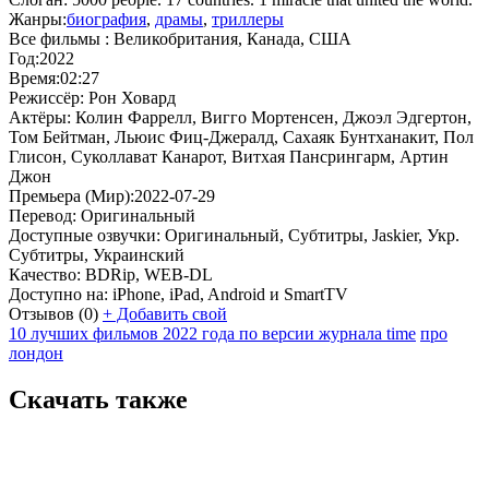
Жанры:
биография
,
драмы
,
триллеры
Все фильмы :
Великобритания, Канада, США
Год:
2022
Время:
02:27
Режиссёр:
Рон Ховард
Актёры:
Колин Фаррелл, Вигго Мортенсен, Джоэл Эдгертон,
Том Бейтман, Льюис Фиц-Джералд, Сахаяк Бунтханакит, Пол
Глисон, Суколлават Канарот, Витхая Пансрингарм, Артин
Джон
Премьера (Мир):
2022-07-29
Перевод:
Оригинальный
Доступные озвучки:
Оригинальный, Субтитры, Jaskier, Укр.
Субтитры, Украинский
Качество:
BDRip, WEB-DL
Доступно на:
iPhone, iPad, Android и SmartTV
Отзывов
(0)
+
Добавить свой
10 лучших фильмов 2022 года по версии журнала time
про
лондон
Скачать также