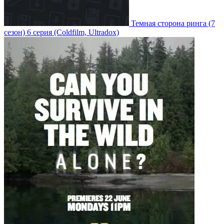
Темная сторона ринга
(7
сезон)
6 серия
(Coldfilm, Ultradox)