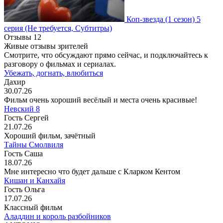
Коп-звезда
(1 сезон)
5
серия
(Не требуется, Субтитры)
Отзывы
12
Живые отзывы зрителей
Смотрите, что обсуждают прямо сейчас, и подключайтесь к
разговору о фильмах и сериалах.
Убежать, догнать, влюбиться
Дахир
30.07.26
Фильм очень хороший весёлый и места очень красивые!
Невский 8
Гость Сергей
21.07.26
Хороший фильм, зачётный
Тайны Смолвиля
Гость Саша
18.07.26
Мне интересно что будет дальше с Кларком Кентом
Кишан и Канхайя
Гость Ольга
17.07.26
Классный фильм
Аладдин и король разбойников