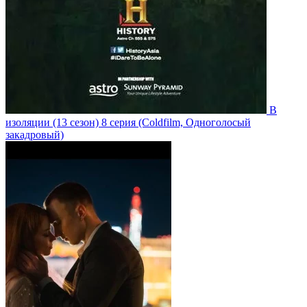
В
изоляции
(13 сезон)
8 серия
(Coldfilm, Одноголосый
закадровый)