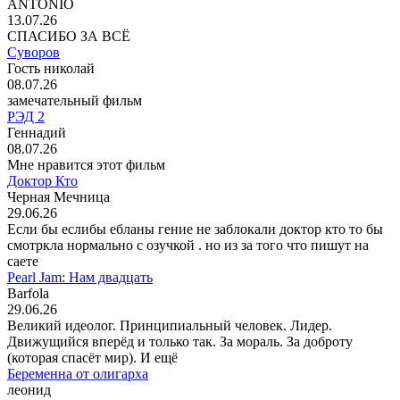
ANTONIO
13.07.26
СПАСИБО ЗА ВСЁ
Суворов
Гость николай
08.07.26
замечательный фильм
РЭД 2
Геннадий
08.07.26
Мне нравится этот фильм
Доктор Кто
Черная Мечница
29.06.26
Если бы еслибы ебланы гение не заблокали доктор кто то бы
смотркла нормально с озучкой . но из за того что пишут на
саете
Pearl Jam: Нам двадцать
Barfola
29.06.26
Великий идеолог. Принципиальный человек. Лидер.
Движущийся вперёд и только так. За мораль. За доброту
(которая спасёт мир). И ещё
Беременна от олигарха
леонид