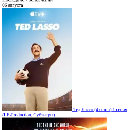
06 августа
Тед Лассо
(4 сезон)
1 серия
(LE-Production, Субтитры)