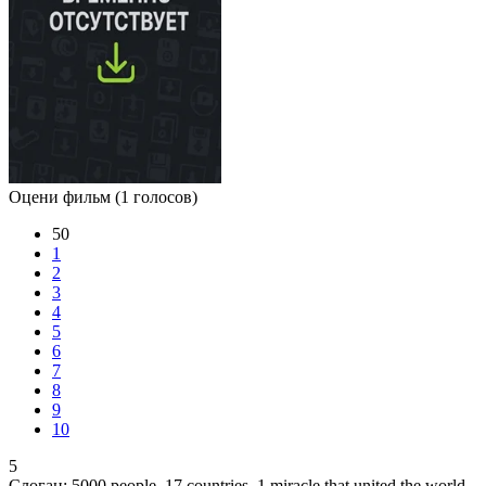
Оцени фильм
(1 голосов)
50
1
2
3
4
5
6
7
8
9
10
5
Слоган:
5000 people. 17 countries. 1 miracle that united the world.