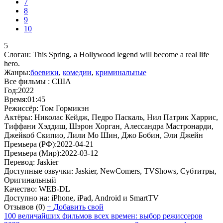
7
8
9
10
5
Слоган:
This Spring, a Hollywood legend will become a real life
hero.
Жанры:
боевики
,
комедии
,
криминальные
Все фильмы :
США
Год:
2022
Время:
01:45
Режиссёр:
Том Гормикэн
Актёры:
Николас Кейдж, Педро Паскаль, Нил Патрик Харрис,
Тиффани Хэддиш, Шэрон Хорган, Алессандра Мастронарди,
Джейкоб Скипио, Лили Мо Шин, Джо Бобин, Эли Джейн
Премьера (РФ):
2022-04-21
Премьера (Мир):
2022-03-12
Перевод:
Jaskier
Доступные озвучки:
Jaskier, NewComers, TVShows, Субтитры,
Оригинальный
Качество:
WEB-DL
Доступно на:
iPhone, iPad, Android и SmartTV
Отзывов
(0)
+
Добавить свой
100 величайших фильмов всех времен: выбор режиссеров