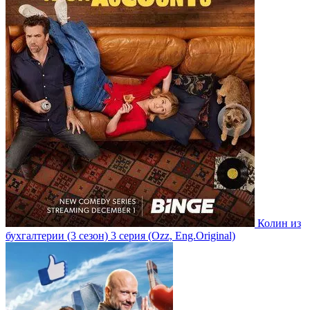
Колин из
бухгалтерии
(3 сезон)
3 серия
(Ozz, Eng.Original)