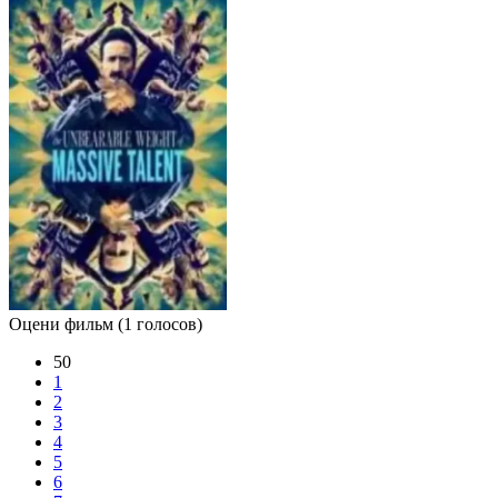
Оцени фильм
(1 голосов)
50
1
2
3
4
5
6