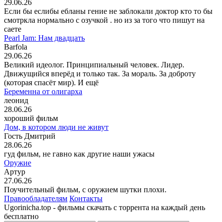
29.06.26
Если бы еслибы ебланы гение не заблокали доктор кто то бы
смотркла нормально с озучкой . но из за того что пишут на
саете
Pearl Jam: Нам двадцать
Barfola
29.06.26
Великий идеолог. Принципиальный человек. Лидер.
Движущийся вперёд и только так. За мораль. За доброту
(которая спасёт мир). И ещё
Беременна от олигарха
леонид
28.06.26
хороший фильм
Дом, в котором люди не живут
Гость Дмитрий
28.06.26
гуд фильм, не гавно как другие наши ужасы
Оружие
Артур
27.06.26
Поучительный фильм, с оружием шутки плохи.
Правообладателям
Контакты
Ugorinicha.top - фильмы скачать с торрента на каждый день
бесплатно