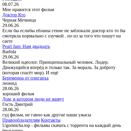
08.07.26
Мне нравится этот фильм
Доктор Кто
Черная Мечница
29.06.26
Если бы еслибы ебланы гение не заблокали доктор кто то бы
смотркла нормально с озучкой . но из за того что пишут на
саете
Pearl Jam: Нам двадцать
Barfola
29.06.26
Великий идеолог. Принципиальный человек. Лидер.
Движущийся вперёд и только так. За мораль. За доброту
(которая спасёт мир). И ещё
Беременна от олигарха
леонид
28.06.26
хороший фильм
Дом, в котором люди не живут
Гость Дмитрий
28.06.26
гуд фильм, не гавно как другие наши ужасы
Правообладателям
Контакты
Ugorinicha.top - фильмы скачать с торрента на каждый день
бесплатно