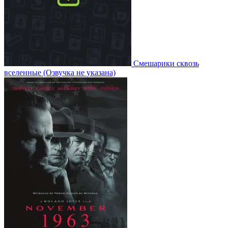
Смешарики сквозь
вселенные
(Озвучка не указана)