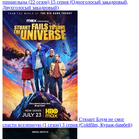
пришельцы
(22 сезон)
15 серия
(Одноголосый закадровый,
Двухголосый закадровый)
Стюарт Блум не смог
спасти вселенную
(1 сезон)
3 серия
(Coldfilm, Кураж-бамбей)