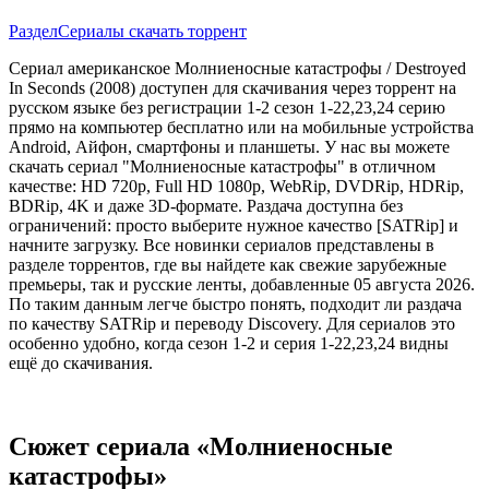
Раздел
Сериалы скачать торрент
Сериал американское Молниеносные катастрофы / Destroyed
In Seconds (2008) доступен для скачивания через торрент на
русском языке без регистрации 1-2 сезон 1-22,23,24 серию
прямо на компьютер бесплатно или на мобильные устройства
Android, Айфон, смартфоны и планшеты. У нас вы можете
скачать сериал "Молниеносные катастрофы" в отличном
качестве: HD 720p, Full HD 1080p, WebRip, DVDRip, HDRip,
BDRip, 4K и даже 3D-формате. Раздача доступна без
ограничений: просто выберите нужное качество [SATRip] и
начните загрузку. Все новинки сериалов представлены в
разделе торрентов, где вы найдете как свежие зарубежные
премьеры, так и русские ленты, добавленные 05 августа 2026.
По таким данным легче быстро понять, подходит ли раздача
по качеству SATRip и переводу Discovery. Для сериалов это
особенно удобно, когда сезон 1-2 и серия 1-22,23,24 видны
ещё до скачивания.
Сюжет сериала «Молниеносные
катастрофы»