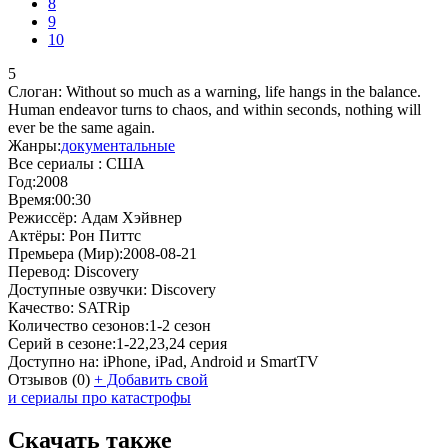
8
9
10
5
Слоган:
Without so much as a warning, life hangs in the balance.
Human endeavor turns to chaos, and within seconds, nothing will
ever be the same again.
Жанры:
документальные
Все сериалы :
США
Год:
2008
Время:
00:30
Режиссёр:
Адам Хэйвнер
Актёры:
Рон Питтс
Премьера (Мир):
2008-08-21
Перевод:
Discovery
Доступные озвучки:
Discovery
Качество:
SATRip
Количество сезонов:
1-2 сезон
Серий в сезоне:
1-22,23,24 серия
Доступно на:
iPhone, iPad, Android и SmartTV
Отзывов
(0)
+
Добавить свой
и сериалы про катастрофы
Скачать также