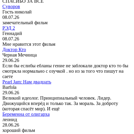
СПАСИБО ЗА ВСЁ
Суворов
Гость николай
08.07.26
замечательный фильм
РЭД 2
Геннадий
08.07.26
Мне нравится этот фильм
Доктор Кто
Черная Мечница
29.06.26
Если бы еслибы ебланы гение не заблокали доктор кто то бы
смотркла нормально с озучкой . но из за того что пишут на
саете
Pearl Jam: Нам двадцать
Barfola
29.06.26
Великий идеолог. Принципиальный человек. Лидер.
Движущийся вперёд и только так. За мораль. За доброту
(которая спасёт мир). И ещё
Беременна от олигарха
леонид
28.06.26
хороший фильм