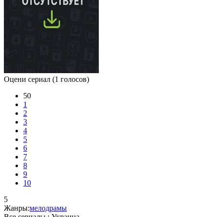
Оцени сериал
(1 голосов)
50
1
2
3
4
5
6
7
8
9
10
5
Жанры:
мелодрамы
Все сериалы :
Украина