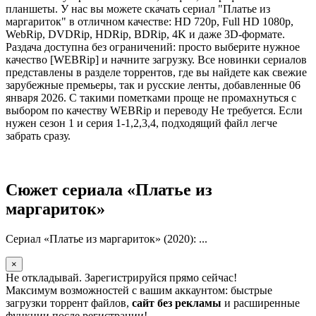
планшеты. У нас вы можете скачать сериал "Платье из
маргариток" в отличном качестве: HD 720p, Full HD 1080p,
WebRip, DVDRip, HDRip, BDRip, 4K и даже 3D-формате.
Раздача доступна без ограничений: просто выберите нужное
качество [WEBRip] и начните загрузку. Все новинки сериалов
представлены в разделе торрентов, где вы найдете как свежие
зарубежные премьеры, так и русские ленты, добавленные 06
января 2026. С такими пометками проще не промахнуться с
выбором по качеству WEBRip и переводу Не требуется. Если
нужен сезон 1 и серия 1-1,2,3,4, подходящий файл легче
забрать сразу.
Сюжет сериала «Платье из
маргариток»
Сериал «Платье из маргариток» (2020): ...
×
Не откладывай. Зарегистрируйся прямо сейчас!
Максимум возможностей с вашим аккаунтом: быстрые
загрузки торрент файлов,
сайт без рекламы
и расширенные
функции после регистрации!