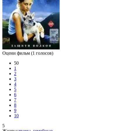
Оцени фильм
(1 голосов)
50
1
2
3
4
5
6
7
8
9
10
5
Жанры:
драмы
,
семейные