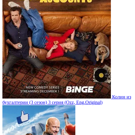
Колин из
бухгалтерии
(3 сезон)
3 серия
(Ozz, Eng.Original)