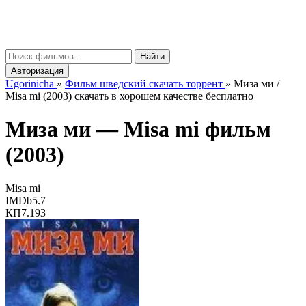
gorinicha
μ
Найти
Авторизация
Ugorinicha
»
Фильм шведский скачать торрент
»
Миза ми /
Misa mi (2003) скачать в хорошем качестве бесплатно
Миза ми —
Misa mi
фильм
(2003)
Misa mi
IMDb
5.7
КП
7.193