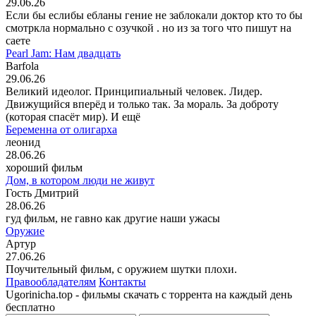
29.06.26
Если бы еслибы ебланы гение не заблокали доктор кто то бы
смотркла нормально с озучкой . но из за того что пишут на
саете
Pearl Jam: Нам двадцать
Barfola
29.06.26
Великий идеолог. Принципиальный человек. Лидер.
Движущийся вперёд и только так. За мораль. За доброту
(которая спасёт мир). И ещё
Беременна от олигарха
леонид
28.06.26
хороший фильм
Дом, в котором люди не живут
Гость Дмитрий
28.06.26
гуд фильм, не гавно как другие наши ужасы
Оружие
Артур
27.06.26
Поучительный фильм, с оружием шутки плохи.
Правообладателям
Контакты
Ugorinicha.top - фильмы скачать с торрента на каждый день
бесплатно