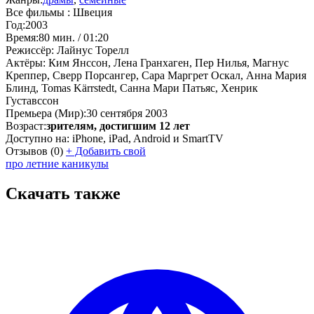
Все фильмы :
Швеция
Год:
2003
Время:
80 мин. / 01:20
Режиссёр:
Лайнус Торелл
Актёры:
Ким Янссон, Лена Гранхаген, Пер Нилья, Магнус
Креппер, Сверр Порсангер, Сара Маргрет Оскал, Анна Мария
Блинд, Tomas Kärrstedt, Санна Мари Патьяс, Хенрик
Густавссон
Премьера (Мир):
30 сентября 2003
Возраст:
зрителям, достигшим 12 лет
Доступно на:
iPhone, iPad, Android и SmartTV
Отзывов
(0)
+
Добавить свой
про летние каникулы
Скачать также