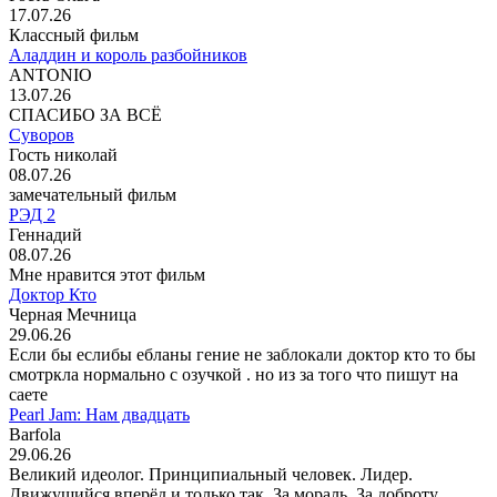
17.07.26
Классный фильм
Аладдин и король разбойников
ANTONIO
13.07.26
СПАСИБО ЗА ВСЁ
Суворов
Гость николай
08.07.26
замечательный фильм
РЭД 2
Геннадий
08.07.26
Мне нравится этот фильм
Доктор Кто
Черная Мечница
29.06.26
Если бы еслибы ебланы гение не заблокали доктор кто то бы
смотркла нормально с озучкой . но из за того что пишут на
саете
Pearl Jam: Нам двадцать
Barfola
29.06.26
Великий идеолог. Принципиальный человек. Лидер.
Движущийся вперёд и только так. За мораль. За доброту