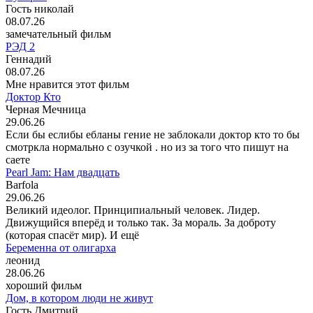
Гость николай
08.07.26
замечательный фильм
РЭД 2
Геннадий
08.07.26
Мне нравится этот фильм
Доктор Кто
Черная Мечница
29.06.26
Если бы еслибы ебланы гение не заблокали доктор кто то бы
смотркла нормально с озучкой . но из за того что пишут на
саете
Pearl Jam: Нам двадцать
Barfola
29.06.26
Великий идеолог. Принципиальный человек. Лидер.
Движущийся вперёд и только так. За мораль. За доброту
(которая спасёт мир). И ещё
Беременна от олигарха
леонид
28.06.26
хороший фильм
Дом, в котором люди не живут
Гость Дмитрий