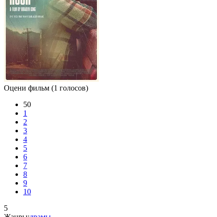
Оцени фильм
(1 голосов)
50
1
2
3
4
5
6
7
8
9
10
5
Жанры:
драмы