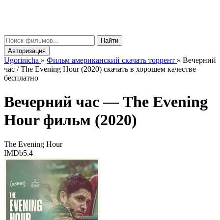
gorinicha
μ
Найти
Авторизация
Ugorinicha
»
Фильм американский скачать торрент
»
Вечерний
час / The Evening Hour (2020) скачать в хорошем качестве
бесплатно
Вечерний час —
The Evening
Hour
фильм (2020)
The Evening Hour
IMDb
5.4