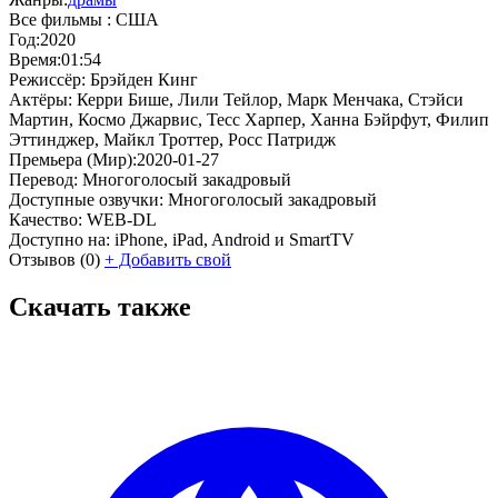
Все фильмы :
США
Год:
2020
Время:
01:54
Режиссёр:
Брэйден Кинг
Актёры:
Керри Бише, Лили Тейлор, Марк Менчака, Стэйси
Мартин, Космо Джарвис, Тесс Харпер, Ханна Бэйрфут, Филип
Эттинджер, Майкл Троттер, Росс Патридж
Премьера (Мир):
2020-01-27
Перевод:
Многоголосый закадровый
Доступные озвучки:
Многоголосый закадровый
Качество:
WEB-DL
Доступно на:
iPhone, iPad, Android и SmartTV
Отзывов
(0)
+
Добавить свой
Скачать также