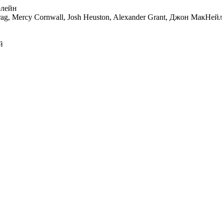
рлейн
ag, Mercy Cornwall, Josh Heuston, Alexander Grant, Джон МакНе
й