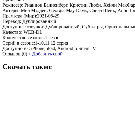
Режиссёр:
Рианнон Банненберг, Кристин Люби, Хейли МакФа
Актёры:
Миа Мэдден, Georgia-May Davis, Санаа Шейк, Aubri Ibr
Премьера (Мир):
2021-05-29
Перевод:
Дублированный
Доступные озвучки:
Дублированный, Субтитры, Оригинальны
Качество:
WEB-DL
Количество сезонов:
1 сезон
Серий в сезоне:
1-10,11,12 серия
Доступно на:
iPhone, iPad, Android и SmartTV
Отзывов
(0)
+
Добавить свой
Скачать также