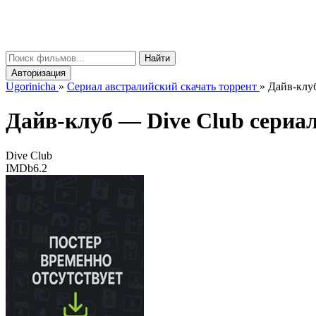
gorinicha
μ
Найти
Авторизация
Ugorinicha
»
Сериал австралийский скачать торрент
»
Дайв-клуб
Дайв-клуб —
Dive Club
сериал 
Dive Club
IMDb
6.2