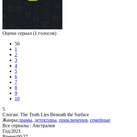
Оцени сериал
(1 голосов)
50
1
2
3
4
5
6
7
8
9
10
5
Слоган:
The Truth Lies Beneath the Surface
Жанры:
драмы
,
детективы
,
приключения
,
семейные
Все сериалы :
Австралия
Год:
2021
Время:
00:27