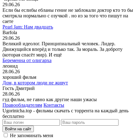
29.06.26
Если бы еслибы ебланы гение не заблокали доктор кто то бы
смотркла нормально с озучкой . но из за того что пишут на
саете
Pearl Jam: Нам двадцать
Barfola
29.06.26
Великий идеолог. Принципиальный человек. Лидер.
Движущийся вперёд и только так. За мораль. За доброту
(которая спасёт мир). И ещё
Беременна от олигарха
леонид
28.06.26
хороший фильм
Дом, в котором люди не живут
Гость Дмитрий
28.06.26
гуд фильм, не гавно как другие наши ужасы
Правообладателям
Контакты
Ugorinicha.top - фильмы скачать с торрента на каждый день
бесплатно
Войти на сайт
Не запоминать меня