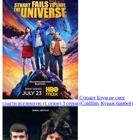
Стюарт Блум не смог
спасти вселенную
(1 сезон)
3 серия
(Coldfilm, Кураж-бамбей)