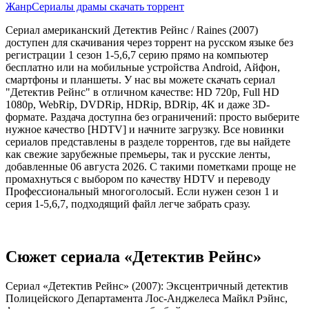
Жанр
Сериалы драмы скачать торрент
Сериал американский Детектив Рейнс / Raines (2007)
доступен для скачивания через торрент на русском языке без
регистрации 1 сезон 1-5,6,7 серию прямо на компьютер
бесплатно или на мобильные устройства Android, Айфон,
смартфоны и планшеты. У нас вы можете скачать сериал
"Детектив Рейнс" в отличном качестве: HD 720p, Full HD
1080p, WebRip, DVDRip, HDRip, BDRip, 4K и даже 3D-
формате. Раздача доступна без ограничений: просто выберите
нужное качество [HDTV] и начните загрузку. Все новинки
сериалов представлены в разделе торрентов, где вы найдете
как свежие зарубежные премьеры, так и русские ленты,
добавленные 06 августа 2026. С такими пометками проще не
промахнуться с выбором по качеству HDTV и переводу
Профессиональный многоголосый. Если нужен сезон 1 и
серия 1-5,6,7, подходящий файл легче забрать сразу.
Сюжет сериала «Детектив Рейнс»
Сериал «Детектив Рейнс» (2007): Эксцентричный детектив
Полицейского Департамента Лос-Анджелеса Майкл Рэйнс,