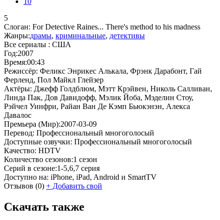
10
5
Слоган:
For Detective Raines... There's method to his madness
Жанры:
драмы
,
криминальные
,
детективы
Все сериалы :
США
Год:
2007
Время:
00:43
Режиссёр:
Феликс Энрикес Алькала, Фрэнк Дарабонт, Гай
Ферленд, Пол Майкл Глейзер
Актёры:
Джефф Голдблюм, Мэтт Крэйвен, Николь Салливан,
Линда Пак, Дов Давидофф, Мэлик Йоба, Мэделин Стоу,
Рэйчел Уинфри, Райан Ван Де Кэмп Бьюкэнэн, Алекса
Давалос
Премьера (Мир):
2007-03-09
Перевод:
Профессиональный многоголосый
Доступные озвучки:
Профессиональный многоголосый
Качество:
HDTV
Количество сезонов:
1 сезон
Серий в сезоне:
1-5,6,7 серия
Доступно на:
iPhone, iPad, Android и SmartTV
Отзывов
(0)
+
Добавить свой
Скачать также