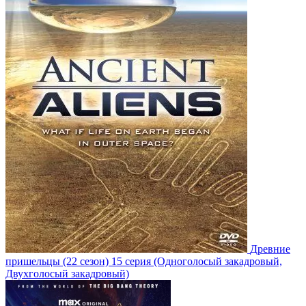
Древние
пришельцы
(22 сезон)
15 серия
(Одноголосый закадровый,
Двухголосый закадровый)