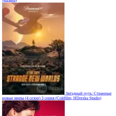
указана)
Звёздный путь: Странные
новые миры
(4 сезон)
3 серия
(Coldfilm, HDrezka Studio)