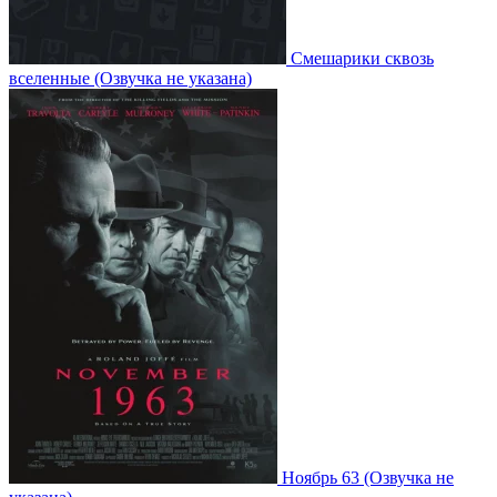
Смешарики сквозь
вселенные
(Озвучка не указана)
Ноябрь 63
(Озвучка не