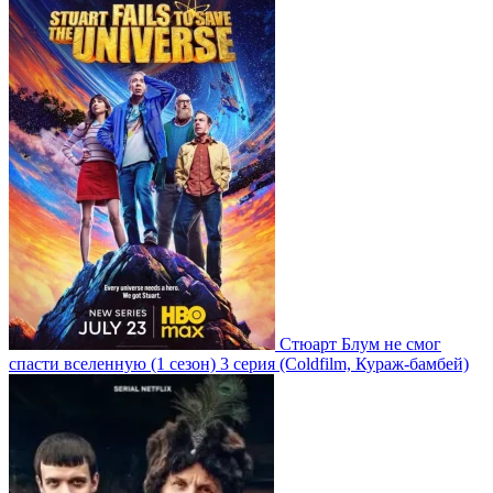
Стюарт Блум не смог
спасти вселенную
(1 сезон)
3 серия
(Coldfilm, Кураж-бамбей)