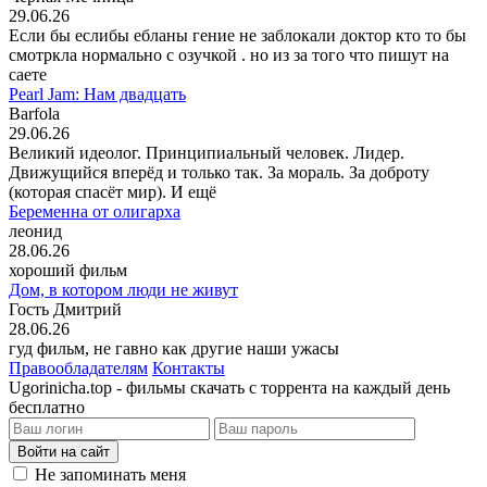
29.06.26
Если бы еслибы ебланы гение не заблокали доктор кто то бы
смотркла нормально с озучкой . но из за того что пишут на
саете
Pearl Jam: Нам двадцать
Barfola
29.06.26
Великий идеолог. Принципиальный человек. Лидер.
Движущийся вперёд и только так. За мораль. За доброту
(которая спасёт мир). И ещё
Беременна от олигарха
леонид
28.06.26
хороший фильм
Дом, в котором люди не живут
Гость Дмитрий
28.06.26
гуд фильм, не гавно как другие наши ужасы
Правообладателям
Контакты
Ugorinicha.top - фильмы скачать с торрента на каждый день
бесплатно
Войти на сайт
Не запоминать меня