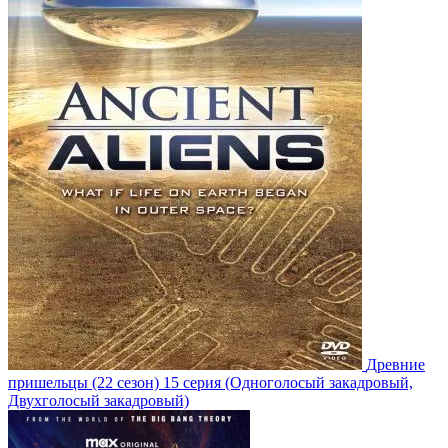
Древние
пришельцы
(22 сезон)
15 серия
(Одноголосый закадровый,
Двухголосый закадровый)