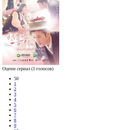
Оцени сериал
(1 голосов)
50
1
2
3
4
5
6
7
8
9