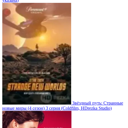
указана)
Звёздный путь: Странные
новые миры
(4 сезон)
3 серия
(Coldfilm, HDrezka Studio)