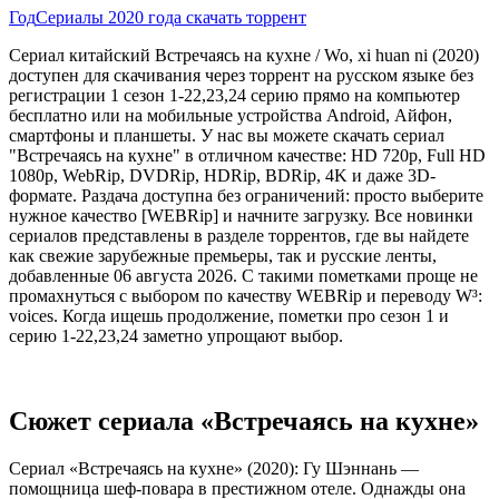
Год
Сериалы 2020 года скачать торрент
Сериал китайский Встречаясь на кухне / Wo, xi huan ni (2020)
доступен для скачивания через торрент на русском языке без
регистрации 1 сезон 1-22,23,24 серию прямо на компьютер
бесплатно или на мобильные устройства Android, Айфон,
смартфоны и планшеты. У нас вы можете скачать сериал
"Встречаясь на кухне" в отличном качестве: HD 720p, Full HD
1080p, WebRip, DVDRip, HDRip, BDRip, 4K и даже 3D-
формате. Раздача доступна без ограничений: просто выберите
нужное качество [WEBRip] и начните загрузку. Все новинки
сериалов представлены в разделе торрентов, где вы найдете
как свежие зарубежные премьеры, так и русские ленты,
добавленные 06 августа 2026. С такими пометками проще не
промахнуться с выбором по качеству WEBRip и переводу W³:
voices. Когда ищешь продолжение, пометки про сезон 1 и
серию 1-22,23,24 заметно упрощают выбор.
Сюжет сериала «Встречаясь на кухне»
Сериал «Встречаясь на кухне» (2020): Гу Шэннань —
помощница шеф-повара в престижном отеле. Однажды она