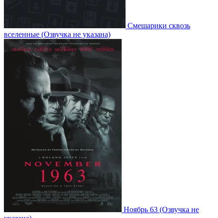
Смешарики сквозь
вселенные
(Озвучка не указана)
Ноябрь 63
(Озвучка не