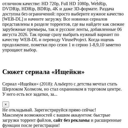
отличном качестве: HD 720p, Full HD 1080p, WebRip,
DVDRip, HDRip, BDRip, 4K и даже 3D-формате. Раздача
доступна без ограничений: просто выберите нужное качество
[WEB-DL] и начните загрузку. Все новинки сериалов
представлены в разделе торрентов, где вы найдете как свежие
зарубежные премьеры, так и русские ленты, добавленные 06
августа 2026. Так проще сразу выбрать нужный вариант по
качеству WEB-DL и переводу ViruseProject. Когда ищешь
продолжение, пометки про сезон 1 и серию 1-8,9,10 заметно
упрощают выбор.
Сюжет сериала «Ищейки»
Сериал «Ищейки» (2018): Альберто с детства мечтал стать
Шерлоком Холмсом, но стал охранником в торговом центре.
У него есть все задатки, за...
×
Не откладывай. Зарегистрируйся прямо сейчас!
Максимум возможностей с вашим аккаунтом: быстрые
загрузки торрент файлов,
сайт без рекламы
и расширенные
функции после регистрации!