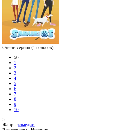
Оцени сериал
(1 голосов)
50
1
2
3
4
5
6
7
8
9
10
5
Жанры:
комедии
Все сериалы :
Испания