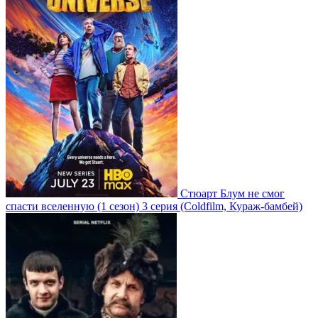
Стюарт Блум не смог
спасти вселенную
(1 сезон)
3 серия
(Coldfilm, Кураж-бамбей)