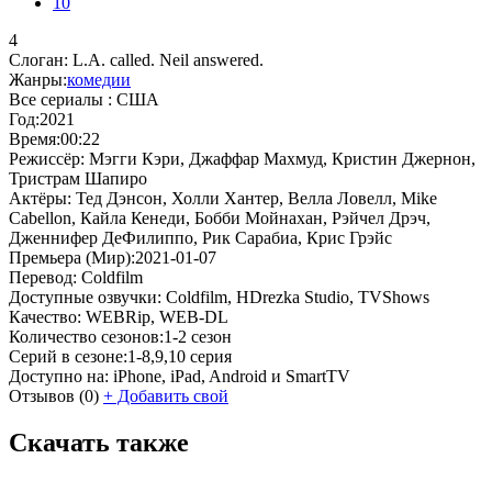
10
4
Слоган:
L.A. called. Neil answered.
Жанры:
комедии
Все сериалы :
США
Год:
2021
Время:
00:22
Режиссёр:
Мэгги Кэри, Джаффар Махмуд, Кристин Джернон,
Тристрам Шапиро
Актёры:
Тед Дэнсон, Холли Хантер, Велла Ловелл, Mike
Cabellon, Кайла Кенеди, Бобби Мойнахан, Рэйчел Дрэч,
Дженнифер ДеФилиппо, Рик Сарабиа, Крис Грэйс
Премьера (Мир):
2021-01-07
Перевод:
Coldfilm
Доступные озвучки:
Coldfilm, HDrezka Studio, TVShows
Качество:
WEBRip, WEB-DL
Количество сезонов:
1-2 сезон
Серий в сезоне:
1-8,9,10 серия
Доступно на:
iPhone, iPad, Android и SmartTV
Отзывов
(0)
+
Добавить свой
Скачать также