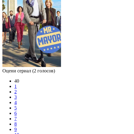
Оцени сериал
(2 голосов)
40
1
2
3
4
5
6
7
8
9