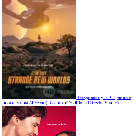
Звёздный путь: Странные
новые миры
(4 сезон)
3 серия
(Coldfilm, HDrezka Studio)