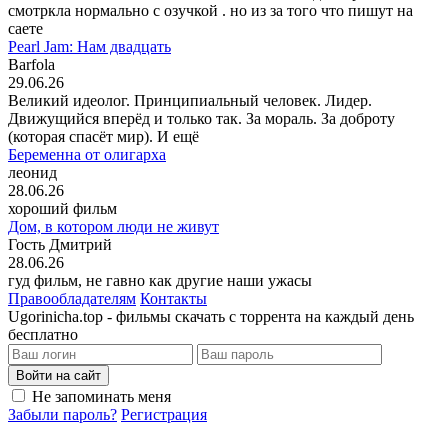
смотркла нормально с озучкой . но из за того что пишут на
саете
Pearl Jam: Нам двадцать
Barfola
29.06.26
Великий идеолог. Принципиальный человек. Лидер.
Движущийся вперёд и только так. За мораль. За доброту
(которая спасёт мир). И ещё
Беременна от олигарха
леонид
28.06.26
хороший фильм
Дом, в котором люди не живут
Гость Дмитрий
28.06.26
гуд фильм, не гавно как другие наши ужасы
Правообладателям
Контакты
Ugorinicha.top - фильмы скачать с торрента на каждый день
бесплатно
Войти на сайт
Не запоминать меня
Забыли пароль?
Регистрация