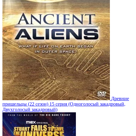
Древние
пришельцы
(22 сезон)
15 серия
(Одноголосый закадровый,
Двухголосый закадровый)