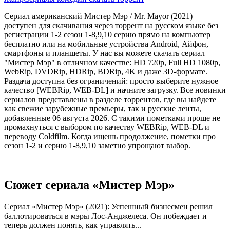
Сериал американский Мистер Мэр / Mr. Mayor (2021)
доступен для скачивания через торрент на русском языке без
регистрации 1-2 сезон 1-8,9,10 серию прямо на компьютер
бесплатно или на мобильные устройства Android, Айфон,
смартфоны и планшеты. У нас вы можете скачать сериал
"Мистер Мэр" в отличном качестве: HD 720p, Full HD 1080p,
WebRip, DVDRip, HDRip, BDRip, 4K и даже 3D-формате.
Раздача доступна без ограничений: просто выберите нужное
качество [WEBRip, WEB-DL] и начните загрузку. Все новинки
сериалов представлены в разделе торрентов, где вы найдете
как свежие зарубежные премьеры, так и русские ленты,
добавленные 06 августа 2026. С такими пометками проще не
промахнуться с выбором по качеству WEBRip, WEB-DL и
переводу Coldfilm. Когда ищешь продолжение, пометки про
сезон 1-2 и серию 1-8,9,10 заметно упрощают выбор.
Сюжет сериала «Мистер Мэр»
Сериал «Мистер Мэр» (2021): Успешный бизнесмен решил
баллотироваться в мэры Лос-Анджелеса. Он побеждает и
теперь должен понять, как управлять...