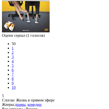
Оцени сериал
(1 голосов)
50
1
2
3
4
5
6
7
8
9
10
5
Слоган:
Жизнь в прямом эфире
Жанры:
драмы
,
комедии
Все сериалы :
Россия