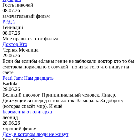
Гость николай
08.07.26
замечательный фильм
РЭД 2
Геннадий
08.07.26
Мне нравится этот фильм
Доктор Кто
Черная Мечница
29.06.26
Если бы еслибы ебланы гение не заблокали доктор кто то бы
смотркла нормально с озучкой . но из за того что пишут на
саете
Pearl Jam: Нам двадцать
Barfola
29.06.26
Великий идеолог. Принципиальный человек. Лидер.
Движущийся вперёд и только так. За мораль. За доброту
(которая спасёт мир). И ещё
Беременна от олигарха
леонид
28.06.26
хороший фильм
Дом, в котором люди не живут
Гость Дмитрий