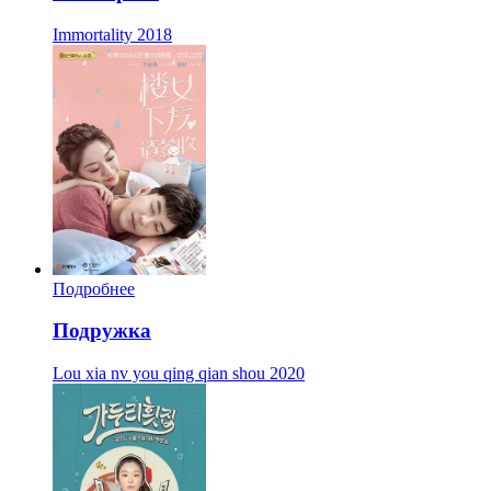
Immortality
2018
Подробнее
Подружка
Lou xia nv you qing qian shou
2020