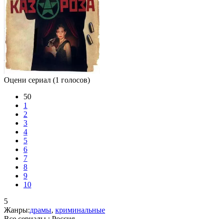
Оцени сериал
(1 голосов)
50
1
2
3
4
5
6
7
8
9
10
5
Жанры:
драмы
,
криминальные
Все сериалы :
Россия