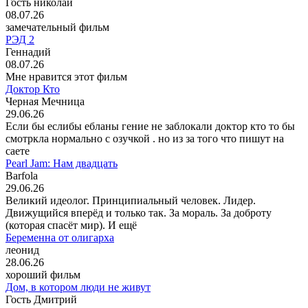
Гость николай
08.07.26
замечательный фильм
РЭД 2
Геннадий
08.07.26
Мне нравится этот фильм
Доктор Кто
Черная Мечница
29.06.26
Если бы еслибы ебланы гение не заблокали доктор кто то бы
смотркла нормально с озучкой . но из за того что пишут на
саете
Pearl Jam: Нам двадцать
Barfola
29.06.26
Великий идеолог. Принципиальный человек. Лидер.
Движущийся вперёд и только так. За мораль. За доброту
(которая спасёт мир). И ещё
Беременна от олигарха
леонид
28.06.26
хороший фильм
Дом, в котором люди не живут
Гость Дмитрий