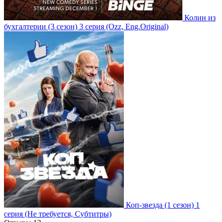
Колин из
бухгалтерии
(3 сезон)
3 серия
(Ozz, Eng.Original)
Коп-звезда
(1 сезон)
1
серия
(Не требуется, Субтитры)