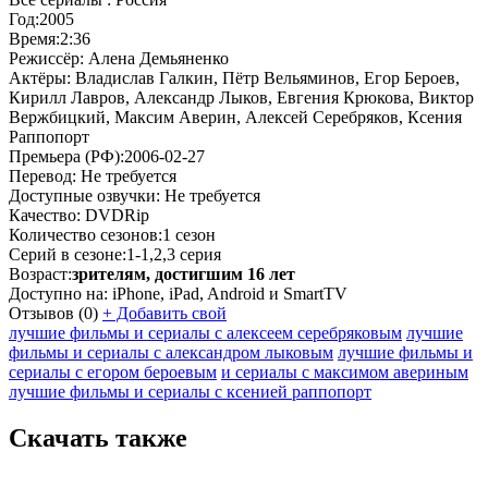
Год:
2005
Время:
2:36
Режиссёр:
Алена Демьяненко
Актёры:
Владислав Галкин, Пётр Вельяминов, Егор Бероев,
Кирилл Лавров, Александр Лыков, Евгения Крюкова, Виктор
Вержбицкий, Максим Аверин, Алексей Серебряков, Ксения
Раппопорт
Премьера (РФ):
2006-02-27
Перевод:
Не требуется
Доступные озвучки:
Не требуется
Качество:
DVDRip
Количество сезонов:
1 сезон
Серий в сезоне:
1-1,2,3 серия
Возраст:
зрителям, достигшим 16 лет
Доступно на:
iPhone, iPad, Android и SmartTV
Отзывов
(0)
+
Добавить свой
лучшие фильмы и сериалы с алексеем серебряковым
лучшие
фильмы и сериалы с александром лыковым
лучшие фильмы и
сериалы с егором бероевым
и сериалы с максимом авериным
лучшие фильмы и сериалы с ксенией раппопорт
Скачать также