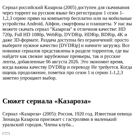
Сериал российский Казароза (2005) доступен для скачивания
через торрент на русском языке без регистрации 1 сезон 1-
1,2,3 серию прямо на компьютер бесплатно или на мобильные
устройства Android, Айфон, смартфоны и планшеты. У нас вы
можете скачать сериал "Казароза" в отличном качестве: HD
720p, Full HD 1080p, WebRip, DVDRip, HDRip, BDRip, 4K и
даже 3D-формате. Раздача доступна без ограничений: просто
выберите нужное качество [DVDRip] и начните загрузку. Все
новинки сериалов представлены в разделе торрентов, где вы
найдете как свежие зарубежные премьеры, так и русские
ленты, добавленные 06 августа 2026. Это экономит время,
когда важны качеству DVDRip и переводу Не требуется. Когда
ищешь продолжение, пометки про сезон 1 и серию 1-1,2,3
заметно упрощают выбор.
Сюжет сериала «Казароза»
Сериал «Казароза» (2005): Россия, 1920 год. Известная певица
Зинаида Казароза приезжает с гастролями в маленький
уральский городок. Члены клуба...