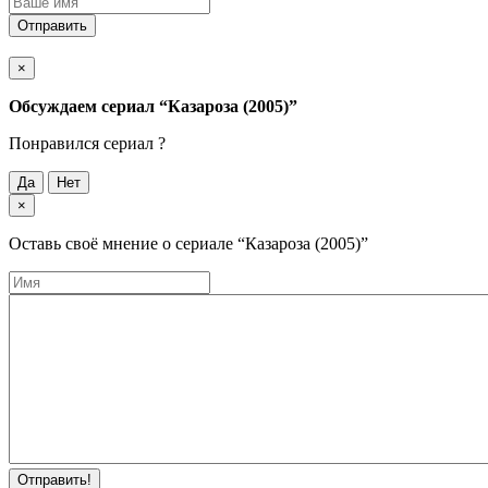
Отправить
×
Обсуждаем cериал
“Казароза (2005)”
Понравился cериал ?
Да
Нет
×
Оставь своё мнение о cериале
“Казароза (2005)”
Отправить!