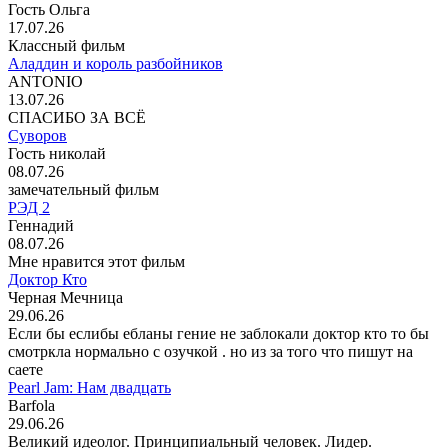
Гость Ольга
17.07.26
Классный фильм
Аладдин и король разбойников
ANTONIO
13.07.26
СПАСИБО ЗА ВСЁ
Суворов
Гость николай
08.07.26
замечательный фильм
РЭД 2
Геннадий
08.07.26
Мне нравится этот фильм
Доктор Кто
Черная Мечница
29.06.26
Если бы еслибы ебланы гение не заблокали доктор кто то бы
смотркла нормально с озучкой . но из за того что пишут на
саете
Pearl Jam: Нам двадцать
Barfola
29.06.26
Великий идеолог. Принципиальный человек. Лидер.