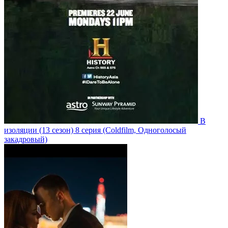
В
изоляции
(13 сезон)
8 серия
(Coldfilm, Одноголосый
закадровый)