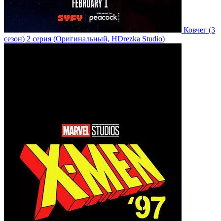
Ковчег
(3
сезон)
2 серия
(Оригинальный, HDrezka Studio)