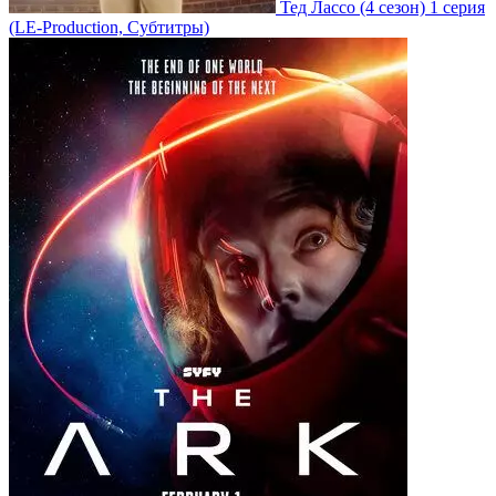
Тед Лассо
(4 сезон)
1 серия
(LE-Production, Субтитры)