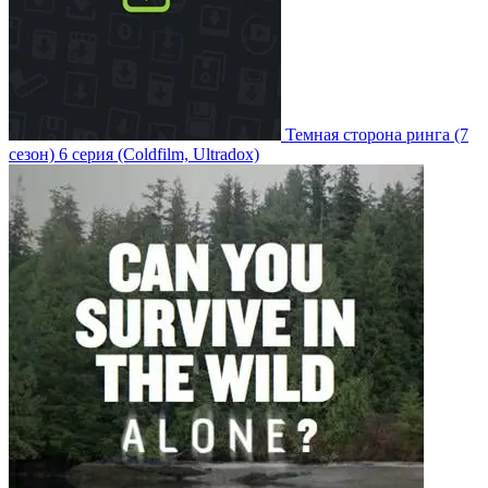
Темная сторона ринга
(7
сезон)
6 серия
(Coldfilm, Ultradox)