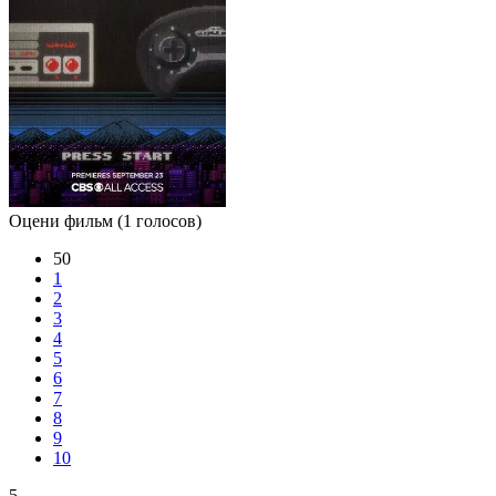
Оцени фильм
(1 голосов)
50
1
2
3
4
5
6
7
8
9
10
5