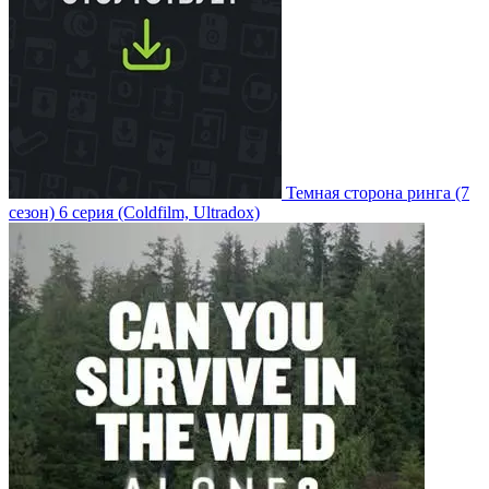
Темная сторона ринга
(7
сезон)
6 серия
(Coldfilm, Ultradox)