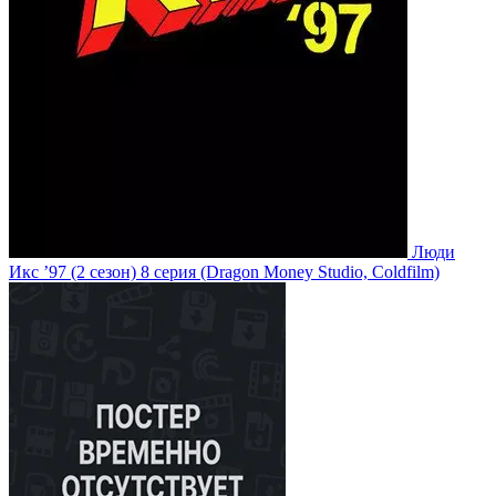
Люди
Икс ’97
(2 сезон)
8 серия
(Dragon Money Studio, Coldfilm)