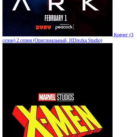
Ковчег
(3
сезон)
2 серия
(Оригинальный, HDrezka Studio)