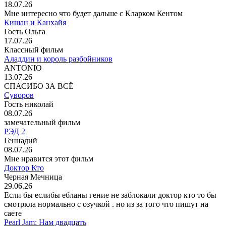
18.07.26
Мне интересно что будет дальше с Кларком Кентом
Кишан и Канхайя
Гость Ольга
17.07.26
Классный фильм
Аладдин и король разбойников
ANTONIO
13.07.26
СПАСИБО ЗА ВСЁ
Суворов
Гость николай
08.07.26
замечательный фильм
РЭД 2
Геннадий
08.07.26
Мне нравится этот фильм
Доктор Кто
Черная Мечница
29.06.26
Если бы еслибы ебланы гение не заблокали доктор кто то бы
смотркла нормально с озучкой . но из за того что пишут на
саете
Pearl Jam: Нам двадцать