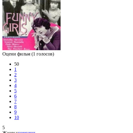
Оцени фильм
(1 голосов)
50
1
2
3
4
5
6
7
8
9
10
5
Жанры:
комедии