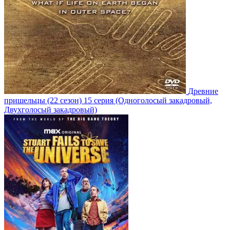
Древние
пришельцы
(22 сезон)
15 серия
(Одноголосый закадровый,
Двухголосый закадровый)