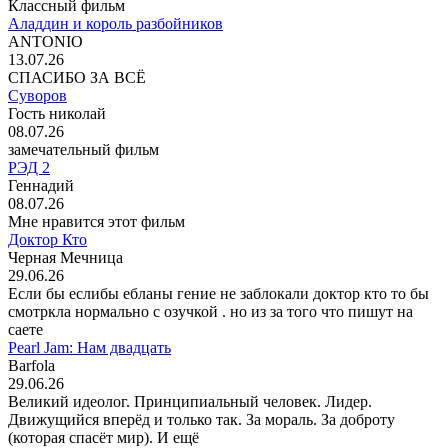
Классный фильм
Аладдин и король разбойников
ANTONIO
13.07.26
СПАСИБО ЗА ВСЁ
Суворов
Гость николай
08.07.26
замечательный фильм
РЭД 2
Геннадий
08.07.26
Мне нравится этот фильм
Доктор Кто
Черная Мечница
29.06.26
Если бы еслибы ебланы гение не заблокали доктор кто то бы
смотркла нормально с озучкой . но из за того что пишут на
саете
Pearl Jam: Нам двадцать
Barfola
29.06.26
Великий идеолог. Принципиальный человек. Лидер.
Движущийся вперёд и только так. За мораль. За доброту
(которая спасёт мир). И ещё