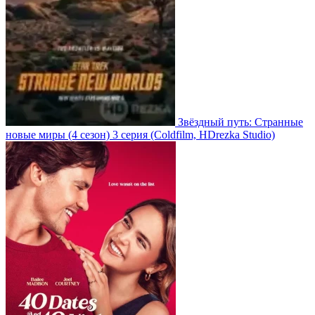
Звёздный путь: Странные
новые миры
(4 сезон)
3 серия
(Coldfilm, HDrezka Studio)