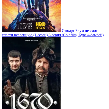
Стюарт Блум не смог
спасти вселенную
(1 сезон)
3 серия
(Coldfilm, Кураж-бамбей)