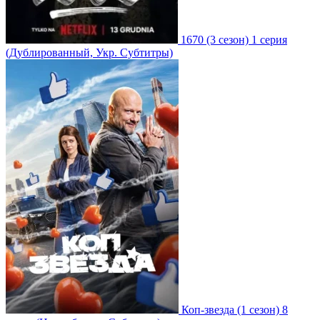
1670
(3 сезон)
1 серия
(Дублированный, Укр. Субтитры)
Коп-звезда
(1 сезон)
8