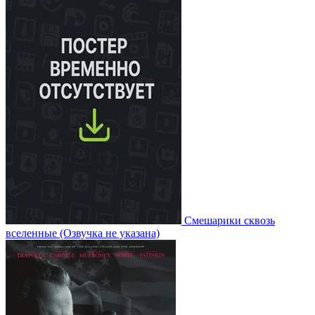
Смешарики сквозь
вселенные
(Озвучка не указана)