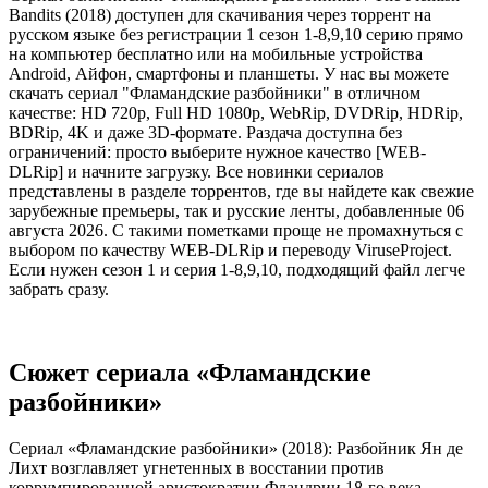
Bandits (2018) доступен для скачивания через торрент на
русском языке без регистрации 1 сезон 1-8,9,10 серию прямо
на компьютер бесплатно или на мобильные устройства
Android, Айфон, смартфоны и планшеты. У нас вы можете
скачать сериал "Фламандские разбойники" в отличном
качестве: HD 720p, Full HD 1080p, WebRip, DVDRip, HDRip,
BDRip, 4K и даже 3D-формате. Раздача доступна без
ограничений: просто выберите нужное качество [WEB-
DLRip] и начните загрузку. Все новинки сериалов
представлены в разделе торрентов, где вы найдете как свежие
зарубежные премьеры, так и русские ленты, добавленные 06
августа 2026. С такими пометками проще не промахнуться с
выбором по качеству WEB-DLRip и переводу ViruseProject.
Если нужен сезон 1 и серия 1-8,9,10, подходящий файл легче
забрать сразу.
Сюжет сериала «Фламандские
разбойники»
Сериал «Фламандские разбойники» (2018): Разбойник Ян де
Лихт возглавляет угнетенных в восстании против
коррумпированной аристократии Фландрии 18-го века....