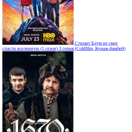
Стюарт Блум не смог
спасти вселенную
(1 сезон)
3 серия
(Coldfilm, Кураж-бамбей)