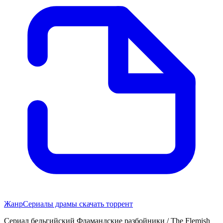
Жанр
Сериалы драмы скачать торрент
Сериал бельгийский Фламандские разбойники / The Flemish