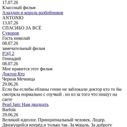
17.07.26
Классный фильм
Аладдин и король разбойников
ANTONIO
13.07.26
СПАСИБО ЗА ВСЁ
Суворов
Гость николай
08.07.26
замечательный фильм
РЭД 2
Геннадий
08.07.26
Мне нравится этот фильм
Доктор Кто
Черная Мечница
29.06.26
Если бы еслибы ебланы гение не заблокали доктор кто то бы
смотркла нормально с озучкой . но из за того что пишут на
саете
Pearl Jam: Нам двадцать
Barfola
29.06.26
Великий идеолог. Принципиальный человек. Лидер.
Движущийся вперёд и только так. За мораль. За доброту