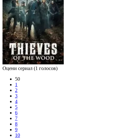
Оцени сериал
(1 голосов)
50
1
2
3
4
5
6
7
8
9
10