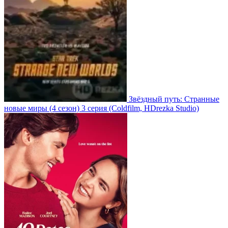
Звёздный путь: Странные
новые миры
(4 сезон)
3 серия
(Coldfilm, HDrezka Studio)