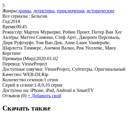
5
Жанры:
драмы
,
детективы
,
приключения
,
исторические
Все сериалы :
Бельгия
Год:
2018
Время:
00:45
Режиссёр:
Мартен Муркерке, Робин Пронт, Питер Ван Хес
Актёры:
Маттео Симони, Стеф Артс, Джероен Персеваль,
Дирк Руфтхуфт, Том Ван Дик, Anne-Laure Vandeputte,
Шарлотта Тиммерс, Анемон Валки, Рик Уиллемс, Ману
Керстинг
Премьера (Мир):
2020-01-02
Перевод:
ViruseProject
Доступные озвучки:
ViruseProject, Субтитры, Оригинальный
Качество:
WEB-DLRip
Количество сезонов:
1 сезон
Серий в сезоне:
1-8,9,10 серия
Доступно на:
iPhone, iPad, Android и SmartTV
Отзывов
(0)
+
Добавить свой
Скачать также