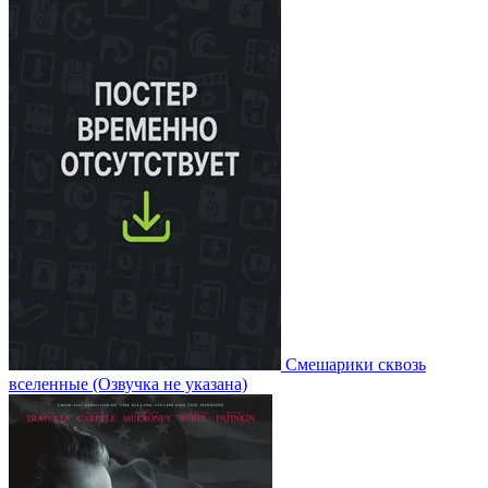
Смешарики сквозь
вселенные
(Озвучка не указана)