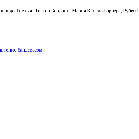
нандо Тиельве, Гектор Бордони, Мария Кэнелс-Баррера, Рубен 
антонио бандерасом