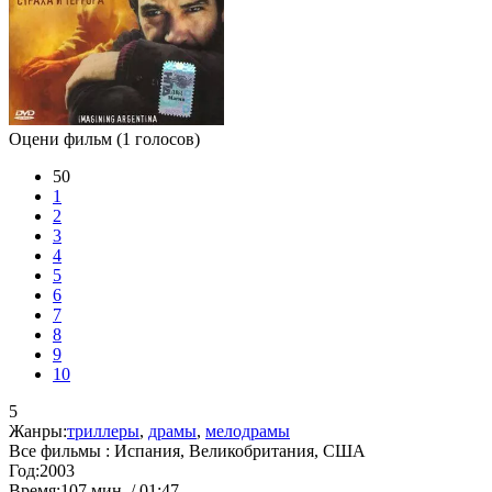
Оцени фильм
(1 голосов)
50
1
2
3
4
5
6
7
8
9
10
5
Жанры:
триллеры
,
драмы
,
мелодрамы
Все фильмы :
Испания, Великобритания, США
Год:
2003
Время:
107 мин. / 01:47