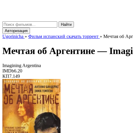
gorinicha
μ
Найти
Авторизация
Ugorinicha
»
Фильм испанский скачать торрент
»
Мечтая об Арге
Мечтая об Аргентине —
Imagi
Imagining Argentina
IMDb
6.20
КП
7.149