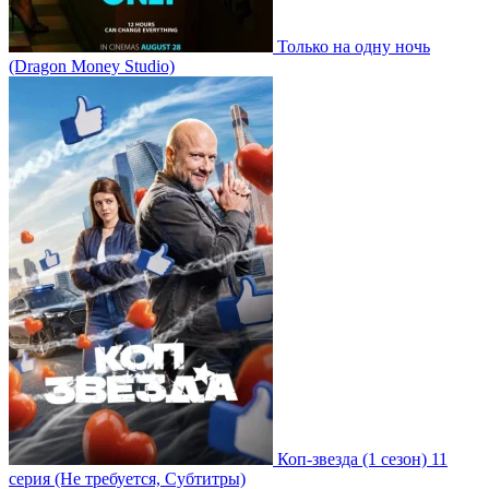
Только на одну ночь
(Dragon Money Studio)
Коп-звезда
(1 сезон)
11
серия
(Не требуется, Субтитры)