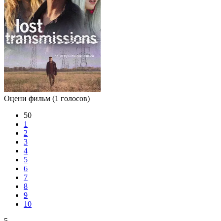
Оцени фильм
(1 голосов)
50
1
2
3
4
5
6
7
8
9
10
5