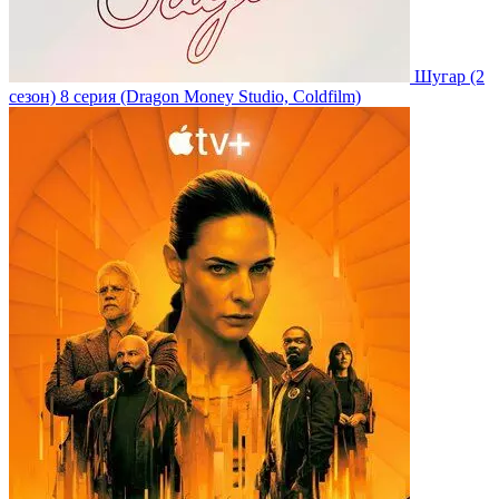
Шугар
(2
сезон)
8 серия
(Dragon Money Studio, Coldfilm)