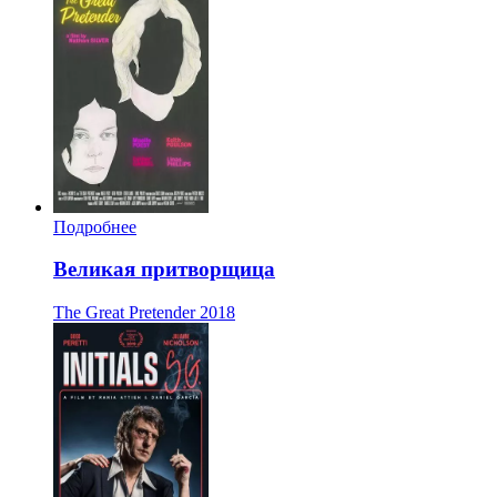
Подробнее
Великая притворщица
The Great Pretender
2018