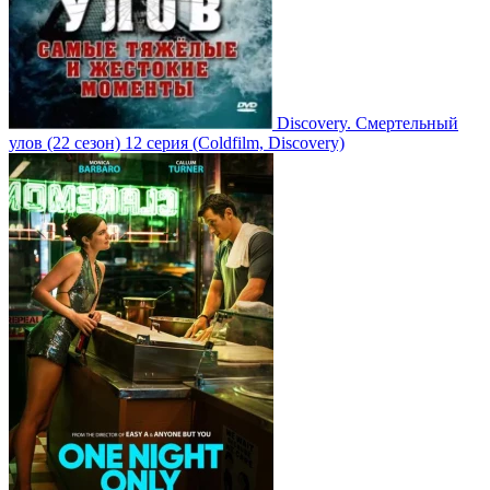
Discovery. Смертельный
улов
(22 сезон)
12 серия
(Coldfilm, Discovery)