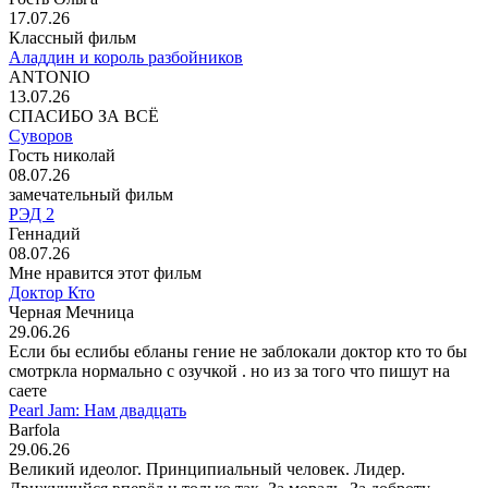
17.07.26
Классный фильм
Аладдин и король разбойников
ANTONIO
13.07.26
СПАСИБО ЗА ВСЁ
Суворов
Гость николай
08.07.26
замечательный фильм
РЭД 2
Геннадий
08.07.26
Мне нравится этот фильм
Доктор Кто
Черная Мечница
29.06.26
Если бы еслибы ебланы гение не заблокали доктор кто то бы
смотркла нормально с озучкой . но из за того что пишут на
саете
Pearl Jam: Нам двадцать
Barfola
29.06.26
Великий идеолог. Принципиальный человек. Лидер.