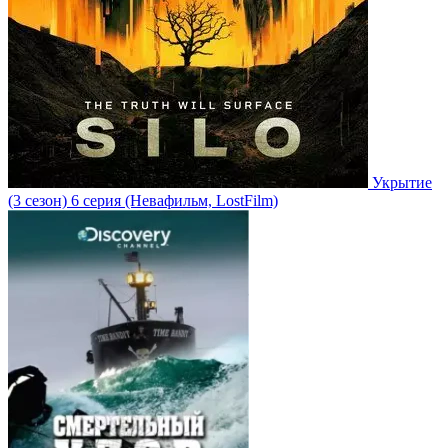
Укрытие
(3 сезон)
6 серия
(Невафильм, LostFilm)