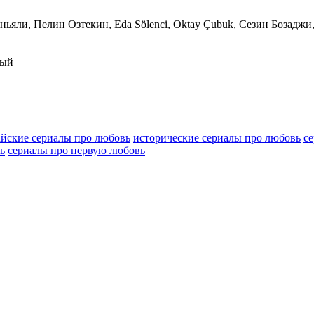
ньяли, Пелин Озтекин, Eda Sölenci, Oktay Çubuk, Сезин Бозаджи,
сый
айские сериалы про любовь
исторические сериалы про любовь
с
ь
сериалы про первую любовь