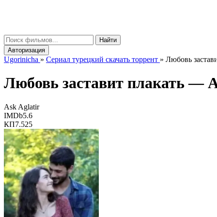
gorinicha
μ
Найти
Авторизация
Ugorinicha
»
Сериал турецкий скачать торрент
»
Любовь заставит
Любовь заставит плакать —
A
Ask Aglatir
IMDb
5.6
КП
7.525