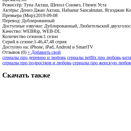
Режиссёр:
Туна Акташ, Шенол Сонмез, Гёкчен Уста
Актёры:
Дениз Джан Акташ, Hafsanur Sancaktutan, Ягизджан Ко
Премьера (Мир):
2019-09-08
Перевод:
Дублированный
Доступные озвучки:
Дублированный, Любительский двухголо
Качество:
WEBRip, WEB-DL
Количество сезонов:
1 сезон
Серий в сезоне:
1-46,47,48 серия
Доступно на:
iPhone, iPad, Android и SmartTV
Отзывов
(0)
+
Добавить свой
сериалы про деревню и любовь
сериалы netflix про любовь
кит
сериалы про подростков и любовь
сериалы про женскую любов
Скачать также