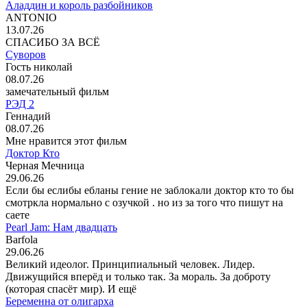
Аладдин и король разбойников
ANTONIO
13.07.26
СПАСИБО ЗА ВСЁ
Суворов
Гость николай
08.07.26
замечательный фильм
РЭД 2
Геннадий
08.07.26
Мне нравится этот фильм
Доктор Кто
Черная Мечница
29.06.26
Если бы еслибы ебланы гение не заблокали доктор кто то бы
смотркла нормально с озучкой . но из за того что пишут на
саете
Pearl Jam: Нам двадцать
Barfola
29.06.26
Великий идеолог. Принципиальный человек. Лидер.
Движущийся вперёд и только так. За мораль. За доброту
(которая спасёт мир). И ещё
Беременна от олигарха