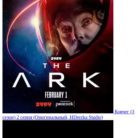
Ковчег
(3
сезон)
2 серия
(Оригинальный, HDrezka Studio)