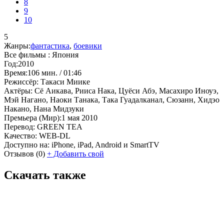
8
9
10
5
Жанры:
фантастика
,
боевики
Все фильмы :
Япония
Год:
2010
Время:
106 мин. / 01:46
Режиссёр:
Такаси Миике
Актёры:
Сё Аикава, Рииса Нака, Цуёси Абэ, Масахиро Иноуэ,
Мэй Нагано, Наоки Танака, Така Гуадалканал, Сюзанн, Хидэо
Накано, Нана Мидзуки
Премьера (Мир):
1 мая 2010
Перевод:
GREEN TEA
Качество:
WEB-DL
Доступно на:
iPhone, iPad, Android и SmartTV
Отзывов
(0)
+
Добавить свой
Скачать также