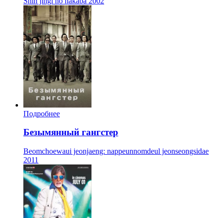
Shin jingi no hakaba
2002
Подробнее
Безымянный гангстер
Beomchoewaui jeonjaeng: nappeunnomdeul jeonseongsidae
2011