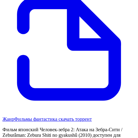
Жанр
Фильмы фантастика скачать торрент
Фильм японский Человек-зебра 2: Атака на Зебра-Сити /
Zeburâman: Zebura Shiti no gyakushû (2010) доступен для