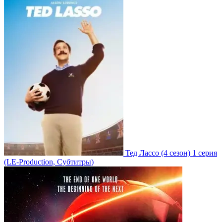
Тед Лассо
(4 сезон)
1 серия
(LE-Production, Субтитры)