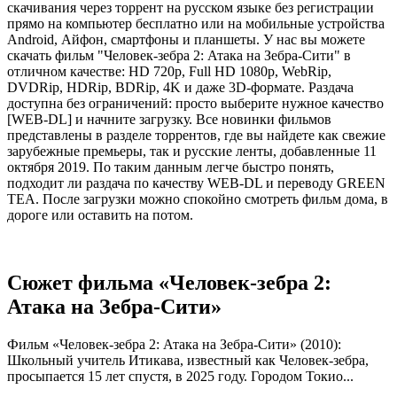
скачивания через торрент на русском языке без регистрации
прямо на компьютер бесплатно или на мобильные устройства
Android, Айфон, смартфоны и планшеты. У нас вы можете
скачать фильм "Человек-зебра 2: Атака на Зебра-Сити" в
отличном качестве: HD 720p, Full HD 1080p, WebRip,
DVDRip, HDRip, BDRip, 4K и даже 3D-формате. Раздача
доступна без ограничений: просто выберите нужное качество
[WEB-DL] и начните загрузку. Все новинки фильмов
представлены в разделе торрентов, где вы найдете как свежие
зарубежные премьеры, так и русские ленты, добавленные 11
октября 2019. По таким данным легче быстро понять,
подходит ли раздача по качеству WEB-DL и переводу GREEN
TEA. После загрузки можно спокойно смотреть фильм дома, в
дороге или оставить на потом.
Сюжет фильма «Человек-зебра 2:
Атака на Зебра-Сити»
Фильм «Человек-зебра 2: Атака на Зебра-Сити» (2010):
Школьный учитель Итикава, известный как Человек-зебра,
просыпается 15 лет спустя, в 2025 году. Городом Токио...