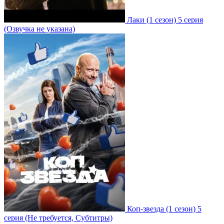
Лаки
(1 сезон)
5 серия
(Озвучка не указана)
Коп-звезда
(1 сезон)
5
серия
(Не требуется, Субтитры)