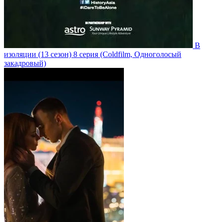
В
изоляции
(13 сезон)
8 серия
(Coldfilm, Одноголосый
закадровый)