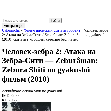
gorinicha
μ
Найти
Авторизация
Ugorinicha
»
Фильм японский скачать торрент
»
Человек-зебра
2: Атака на Зебра-Сити / Zeburâman: Zebura Shiti no gyakushû
(2010) скачать в хорошем качестве бесплатно
Человек-зебра 2: Атака на
Зебра-Сити —
Zeburâman:
Zebura Shiti no gyakushû
фильм (2010)
Zeburâman: Zebura Shiti no gyakushû
IMDb
6.00
КП
5.066