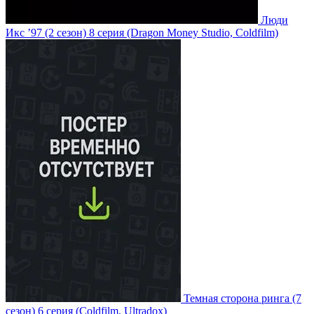
Люди
Икс ’97
(2 сезон)
8 серия
(Dragon Money Studio, Coldfilm)
Темная сторона ринга
(7
сезон)
6 серия
(Coldfilm, Ultradox)