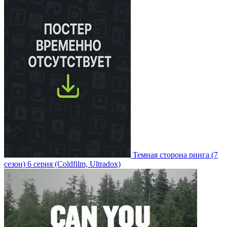
Темная сторона ринга
(7
сезон)
6 серия
(Coldfilm, Ultradox)