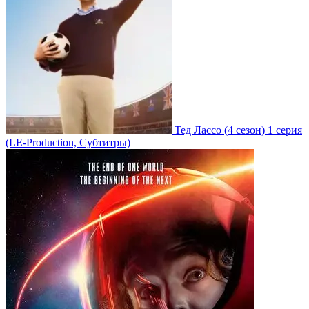
Тед Лассо
(4 сезон)
1 серия
(LE-Production, Субтитры)