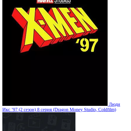
Люди
Икс ’97
(2 сезон)
8 серия
(Dragon Money Studio, Coldfilm)