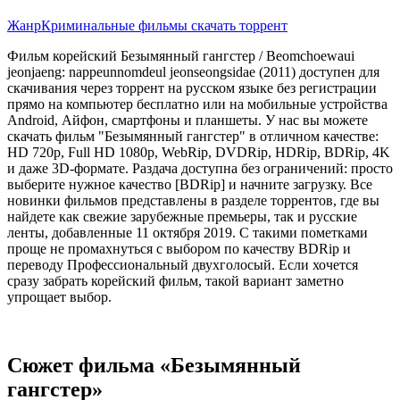
Жанр
Криминальные фильмы скачать торрент
Фильм корейский Безымянный гангстер / Beomchoewaui
jeonjaeng: nappeunnomdeul jeonseongsidae (2011) доступен для
скачивания через торрент на русском языке без регистрации
прямо на компьютер бесплатно или на мобильные устройства
Android, Айфон, смартфоны и планшеты. У нас вы можете
скачать фильм "Безымянный гангстер" в отличном качестве:
HD 720p, Full HD 1080p, WebRip, DVDRip, HDRip, BDRip, 4K
и даже 3D-формате. Раздача доступна без ограничений: просто
выберите нужное качество [BDRip] и начните загрузку. Все
новинки фильмов представлены в разделе торрентов, где вы
найдете как свежие зарубежные премьеры, так и русские
ленты, добавленные 11 октября 2019. С такими пометками
проще не промахнуться с выбором по качеству BDRip и
переводу Профессиональный двухголосый. Если хочется
сразу забрать корейский фильм, такой вариант заметно
упрощает выбор.
Сюжет фильма «Безымянный
гангстер»