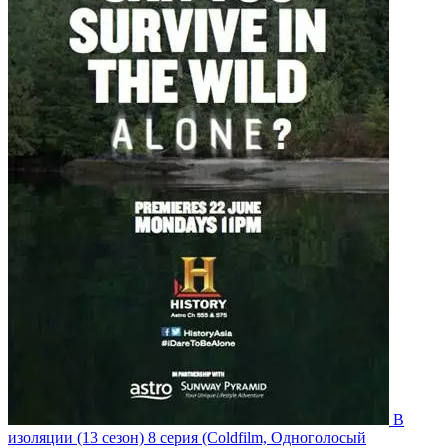
В
изоляции
(13 сезон)
8 серия
(Coldfilm, Одноголосый