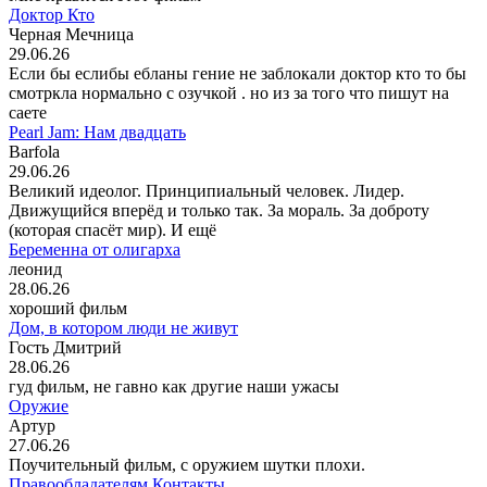
Доктор Кто
Черная Мечница
29.06.26
Если бы еслибы ебланы гение не заблокали доктор кто то бы
смотркла нормально с озучкой . но из за того что пишут на
саете
Pearl Jam: Нам двадцать
Barfola
29.06.26
Великий идеолог. Принципиальный человек. Лидер.
Движущийся вперёд и только так. За мораль. За доброту
(которая спасёт мир). И ещё
Беременна от олигарха
леонид
28.06.26
хороший фильм
Дом, в котором люди не живут
Гость Дмитрий
28.06.26
гуд фильм, не гавно как другие наши ужасы
Оружие
Артур
27.06.26
Поучительный фильм, с оружием шутки плохи.
Правообладателям
Контакты