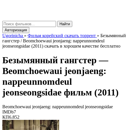
gorinicha
μ
Найти
Авторизация
Ugorinicha
»
Фильм корейский скачать торрент
»
Безымянный
гангстер / Beomchoewaui jeonjaeng: nappeunnomdeul
jeonseongsidae (2011) скачать в хорошем качестве бесплатно
Безымянный гангстер —
Beomchoewaui jeonjaeng:
nappeunnomdeul
jeonseongsidae
фильм (2011)
Beomchoewaui jeonjaeng: nappeunnomdeul jeonseongsidae
IMDb
7
КП
6.852