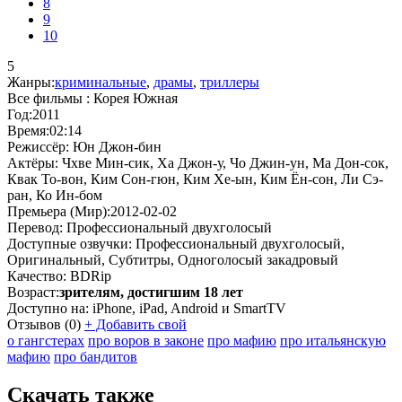
8
9
10
5
Жанры:
криминальные
,
драмы
,
триллеры
Все фильмы :
Корея Южная
Год:
2011
Время:
02:14
Режиссёр:
Юн Джон-бин
Актёры:
Чхве Мин-сик, Ха Джон-у, Чо Джин-ун, Ма Дон-сок,
Квак То-вон, Ким Сон-гюн, Ким Хе-ын, Ким Ён-сон, Ли Сэ-
ран, Ко Ин-бом
Премьера (Мир):
2012-02-02
Перевод:
Профессиональный двухголосый
Доступные озвучки:
Профессиональный двухголосый,
Оригинальный, Субтитры, Одноголосый закадровый
Качество:
BDRip
Возраст:
зрителям, достигшим 18 лет
Доступно на:
iPhone, iPad, Android и SmartTV
Отзывов
(0)
+
Добавить свой
о гангстерах
про воров в законе
про мафию
про итальянскую
мафию
про бандитов
Скачать также