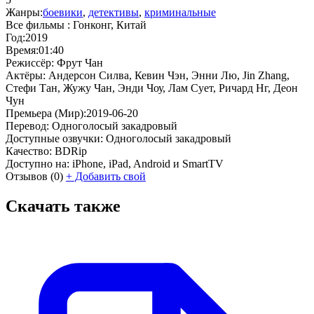
Жанры:
боевики
,
детективы
,
криминальные
Все фильмы :
Гонконг, Китай
Год:
2019
Время:
01:40
Режиссёр:
Фрут Чан
Актёры:
Андерсон Силва, Кевин Чэн, Энни Лю, Jin Zhang,
Стефи Тан, Жужу Чан, Энди Чоу, Лам Сует, Ричард Нг, Деон
Чун
Премьера (Мир):
2019-06-20
Перевод:
Одноголосый закадровый
Доступные озвучки:
Одноголосый закадровый
Качество:
BDRip
Доступно на:
iPhone, iPad, Android и SmartTV
Отзывов
(0)
+
Добавить свой
Скачать также