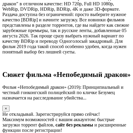
дракон" в отличном качестве: HD 720p, Full HD 1080p,
WebRip, DVDRip, HDRip, BDRip, 4K и даже 3D-формате.
Раздача доступна без ограничений: просто выберите нужное
качество [BDRip] и начните загрузку. Все новинки фильмов
представлены в разделе торрентов, где вы найдете как свежие
зарубежные премьеры, так и русские ленты, добавленные 05
августа 2026. Так проще сразу выбрать нужный вариант по
качеству BDRip и переводу Одноголосый закадровый. Для
фильм 2019 года такой способ особенно удобен, когда нужен
понятный выбор без лишней суеты.
Сюжет фильма «Непобедимый дракон»
Фильм «Непобедимый дракон» (2019): Принципиальный и
честный гонконгский полицейский по кличке Безумец
назначается на расследование убийства...
×
Не откладывай. Зарегистрируйся прямо сейчас!
Максимум возможностей с вашим аккаунтом: быстрые
загрузки торрент файлов,
сайт без рекламы
и расширенные
функции после регистрации!