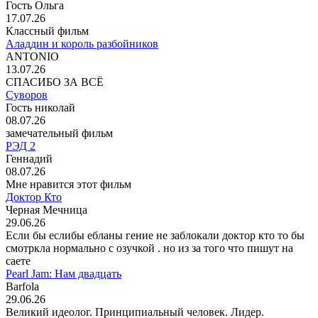
Гость Ольга
17.07.26
Классный фильм
Аладдин и король разбойников
ANTONIO
13.07.26
СПАСИБО ЗА ВСЁ
Суворов
Гость николай
08.07.26
замечательный фильм
РЭД 2
Геннадий
08.07.26
Мне нравится этот фильм
Доктор Кто
Черная Мечница
29.06.26
Если бы еслибы ебланы гение не заблокали доктор кто то бы
смотркла нормально с озучкой . но из за того что пишут на
саете
Pearl Jam: Нам двадцать
Barfola
29.06.26
Великий идеолог. Принципиальный человек. Лидер.