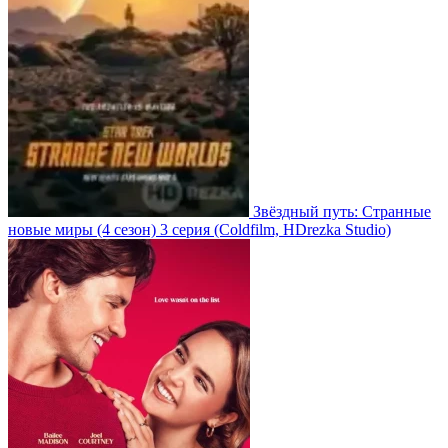
Звёздный путь: Странные
новые миры
(4 сезон)
3 серия
(Coldfilm, HDrezka Studio)