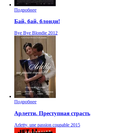
Подробнее
Бай, бай, блонди!
Bye Bye Blondie
2012
Подробнее
Арлетти. Преступная страсть
Arletty, une passion coupable
2015