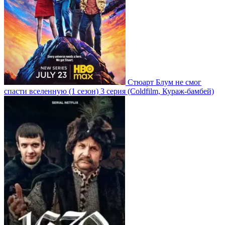
Стюарт Блум не смог
спасти вселенную
(1 сезон)
3 серия
(Coldfilm, Кураж-бамбей)