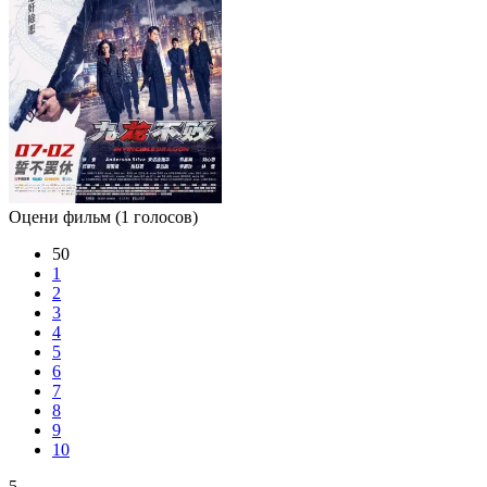
Оцени фильм
(1 голосов)
50
1
2
3
4
5
6
7
8
9
10
5