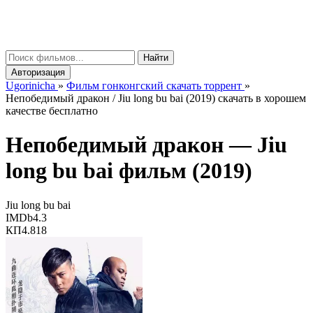
gorinicha
μ
Найти
Авторизация
Ugorinicha
»
Фильм гонконгский скачать торрент
»
Непобедимый дракон / Jiu long bu bai (2019) скачать в хорошем
качестве бесплатно
Непобедимый дракон —
Jiu
long bu bai
фильм (2019)
Jiu long bu bai
IMDb
4.3
КП
4.818