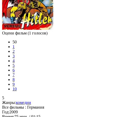
Оцени фильм
(1 голосов)
50
1
2
3
4
5
6
7
8
9
10
5
Жанры:
комедии
Все фильмы :
Германия
Год:
2009
Время:
75 мин. / 01:15