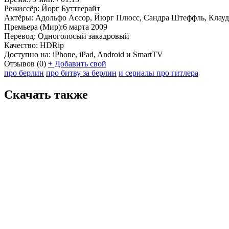
Режиссёр:
Йорг Буттгерайт
Актёры:
Адольфо Ассор, Йюрг Плюсс, Сандра Штеффль, Клау
Премьера (Мир):
6 марта 2009
Перевод:
Одноголосый закадровый
Качество:
HDRip
Доступно на:
iPhone, iPad, Android и SmartTV
Отзывов
(0)
+
Добавить свой
про берлин
про битву за берлин
и сериалы про гитлера
Скачать также