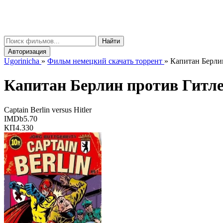
gorinicha
μ
Найти
Авторизация
Ugorinicha
»
Фильм немецкий скачать торрент
»
Капитан Берлин 
Капитан Берлин против Гитл
Captain Berlin versus Hitler
IMDb
5.70
КП
4.330