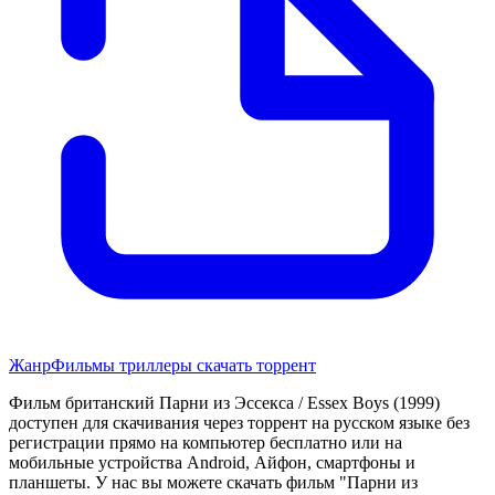
Жанр
Фильмы триллеры скачать торрент
Фильм британский Парни из Эссекса / Essex Boys (1999)
доступен для скачивания через торрент на русском языке без
регистрации прямо на компьютер бесплатно или на
мобильные устройства Android, Айфон, смартфоны и
планшеты. У нас вы можете скачать фильм "Парни из