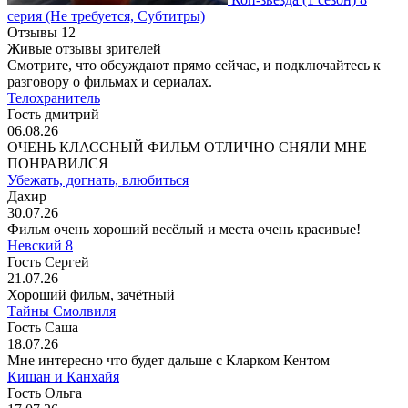
серия
(Не требуется, Субтитры)
Отзывы
12
Живые отзывы зрителей
Смотрите, что обсуждают прямо сейчас, и подключайтесь к
разговору о фильмах и сериалах.
Телохранитель
Гость дмитрий
06.08.26
ОЧЕНЬ КЛАССНЫЙ ФИЛЬМ ОТЛИЧНО СНЯЛИ МНЕ
ПОНРАВИЛСЯ
Убежать, догнать, влюбиться
Дахир
30.07.26
Фильм очень хороший весёлый и места очень красивые!
Невский 8
Гость Сергей
21.07.26
Хороший фильм, зачётный
Тайны Смолвиля
Гость Саша
18.07.26
Мне интересно что будет дальше с Кларком Кентом
Кишан и Канхайя
Гость Ольга