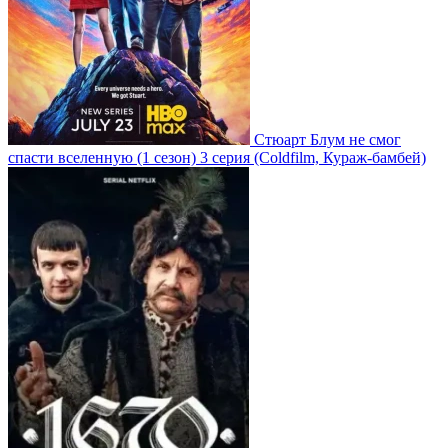
Стюарт Блум не смог
спасти вселенную
(1 сезон)
3 серия
(Coldfilm, Кураж-бамбей)