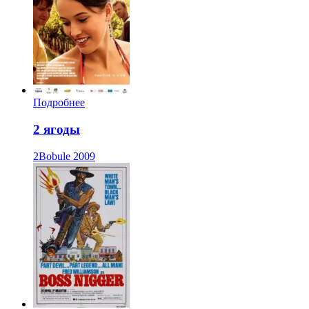
Подробнее
2 ягоды
2Bobule
2009