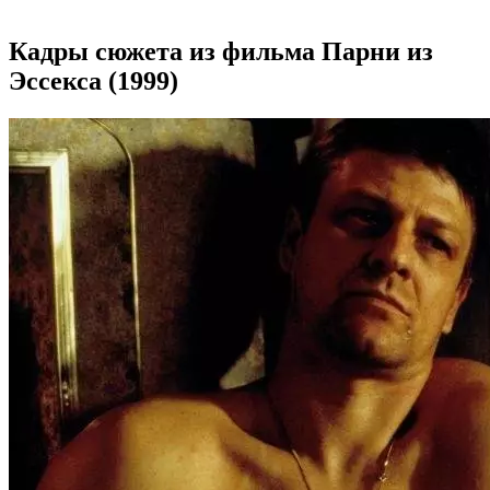
Кадры сюжета из фильма Парни из
Эссекса (1999)