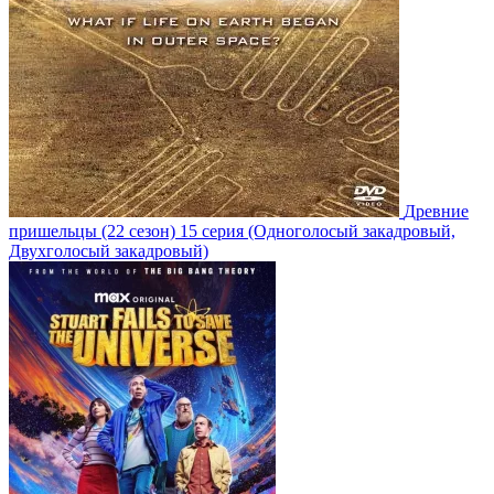
Древние
пришельцы
(22 сезон)
15 серия
(Одноголосый закадровый,
Двухголосый закадровый)