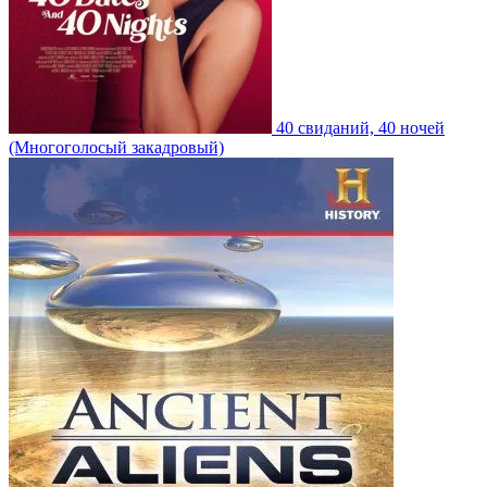
40 свиданий, 40 ночей
(Многоголосый закадровый)