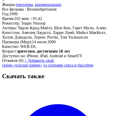
Жанры:
триллеры
,
криминальные
Все фильмы :
Великобритания
Год:
1999
Время:
102 мин. / 01:42
Режиссёр:
Терри Уинзор
Актёры:
Чарли Крид-Майлз, Шон Бин, Гарет Милн, Алекс
Кингстон, Амелия Лауделл, Ларри Ламб, Майкл МакКелл,
Холли Дэвидсон, Теренс Ригби, Том Уилкинсон
Премьера (Мир):
14 июля 2000
Качество:
WEB-DL
Возраст:
зрителям, достигшим 18 лет
Доступно на:
iPhone, iPad, Android и SmartTV
Отзывов
(0)
+
Добавить свой
серии «плохие парни»
со сценами секса в бассейне
Скачать также