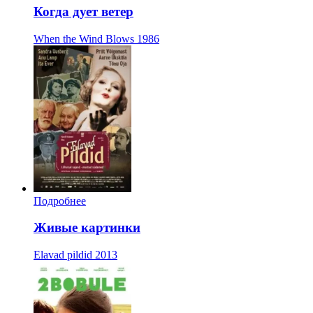
Когда дует ветер
When the Wind Blows
1986
Подробнее
Живые картинки
Elavad pildid
2013