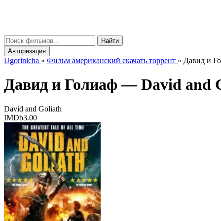
gorinicha
μ
Найти
Авторизация
Ugorinicha
»
Фильм американский скачать торрент
»
Давид и Го
Давид и Голиаф —
David and 
David and Goliath
IMDb
3.00