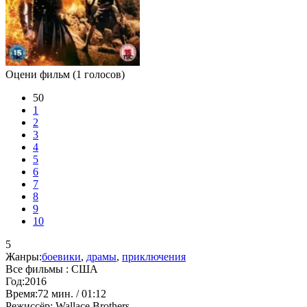
Оцени фильм
(1 голосов)
50
1
2
3
4
5
6
7
8
9
10
5
Жанры:
боевики
,
драмы
,
приключения
Все фильмы :
США
Год:
2016
Время:
72 мин. / 01:12
Режиссёр:
Wallace Brothers