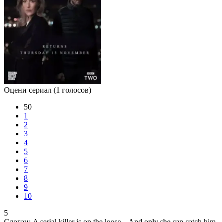
Оцени сериал
(1 голосов)
50
1
2
3
4
5
6
7
8
9
10
5
Слоган:
A serial killer is on the loose... And only she can catch him.