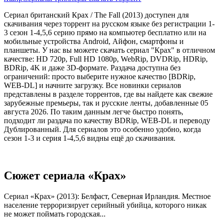
Сериал британский Крах / The Fall (2013) доступен для
скачивания через торрент на русском языке без регистрации 1-
3 сезон 1-4,5,6 серию прямо на компьютер бесплатно или на
мобильные устройства Android, Айфон, смартфоны и
планшеты. У нас вы можете скачать сериал "Крах" в отличном
качестве: HD 720p, Full HD 1080p, WebRip, DVDRip, HDRip,
BDRip, 4K и даже 3D-формате. Раздача доступна без
ограничений: просто выберите нужное качество [BDRip,
WEB-DL] и начните загрузку. Все новинки сериалов
представлены в разделе торрентов, где вы найдете как свежие
зарубежные премьеры, так и русские ленты, добавленные 05
августа 2026. По таким данным легче быстро понять,
подходит ли раздача по качеству BDRip, WEB-DL и переводу
Дублированный. Для сериалов это особенно удобно, когда
сезон 1-3 и серия 1-4,5,6 видны ещё до скачивания.
Сюжет сериала «Крах»
Сериал «Крах» (2013): Белфаст, Северная Ирландия. Местное
население терроризирует серийный убийца, которого никак
не может поймать городская...