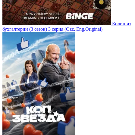
Колин из
бухгалтерии
(3 сезон)
3 серия
(Ozz, Eng.Original)