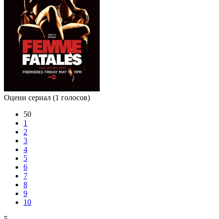
Оцени сериал
(1 голосов)
50
1
2
3
4
5
6
7
8
9
10
5