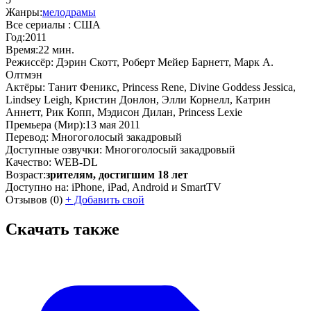
Жанры:
мелодрамы
Все сериалы :
США
Год:
2011
Время:
22 мин.
Режиссёр:
Дэрин Скотт, Роберт Мейер Барнетт, Марк А.
Олтмэн
Актёры:
Танит Феникс, Princess Rene, Divine Goddess Jessica,
Lindsey Leigh, Кристин Донлон, Элли Корнелл, Катрин
Аннетт, Рик Копп, Мэдисон Дилан, Princess Lexie
Премьера (Мир):
13 мая 2011
Перевод:
Многоголосый закадровый
Доступные озвучки:
Многоголосый закадровый
Качество:
WEB-DL
Возраст:
зрителям, достигшим 18 лет
Доступно на:
iPhone, iPad, Android и SmartTV
Отзывов
(0)
+
Добавить свой
Скачать также