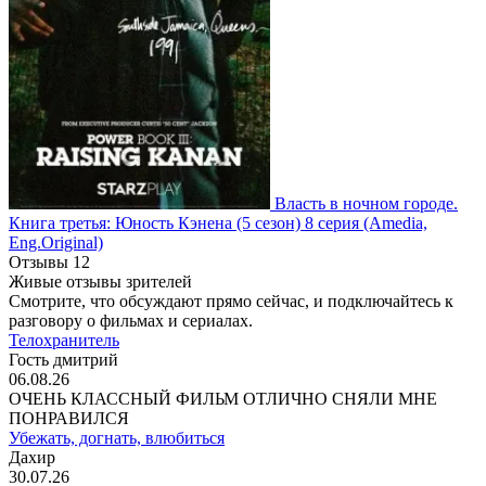
Власть в ночном городе.
Книга третья: Юность Кэнена
(5 сезон)
8 серия
(Amedia,
Eng.Original)
Отзывы
12
Живые отзывы зрителей
Смотрите, что обсуждают прямо сейчас, и подключайтесь к
разговору о фильмах и сериалах.
Телохранитель
Гость дмитрий
06.08.26
ОЧЕНЬ КЛАССНЫЙ ФИЛЬМ ОТЛИЧНО СНЯЛИ МНЕ
ПОНРАВИЛСЯ
Убежать, догнать, влюбиться
Дахир
30.07.26