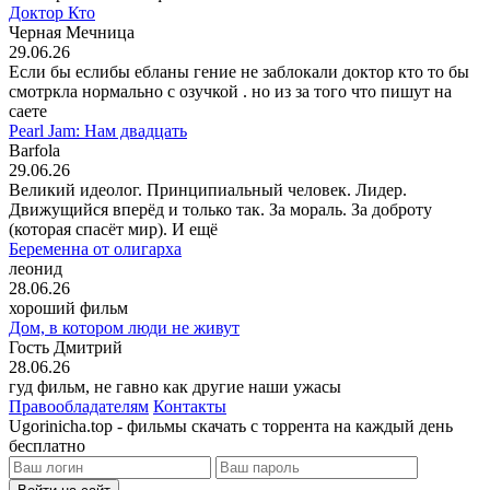
Доктор Кто
Черная Мечница
29.06.26
Если бы еслибы ебланы гение не заблокали доктор кто то бы
смотркла нормально с озучкой . но из за того что пишут на
саете
Pearl Jam: Нам двадцать
Barfola
29.06.26
Великий идеолог. Принципиальный человек. Лидер.
Движущийся вперёд и только так. За мораль. За доброту
(которая спасёт мир). И ещё
Беременна от олигарха
леонид
28.06.26
хороший фильм
Дом, в котором люди не живут
Гость Дмитрий
28.06.26
гуд фильм, не гавно как другие наши ужасы
Правообладателям
Контакты
Ugorinicha.top - фильмы скачать с торрента на каждый день
бесплатно