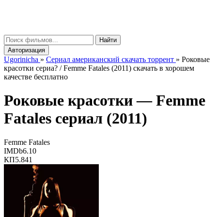
gorinicha
μ
Найти
Авторизация
Ugorinicha
»
Сериал американский скачать торрент
»
Роковые
красотки сериа? / Femme Fatales (2011) скачать в хорошем
качестве бесплатно
Роковые красотки —
Femme
Fatales
сериал (2011)
Femme Fatales
IMDb
6.10
КП
5.841