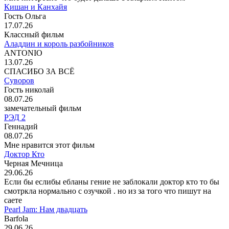
Кишан и Канхайя
Гость Ольга
17.07.26
Классный фильм
Аладдин и король разбойников
ANTONIO
13.07.26
СПАСИБО ЗА ВСЁ
Суворов
Гость николай
08.07.26
замечательный фильм
РЭД 2
Геннадий
08.07.26
Мне нравится этот фильм
Доктор Кто
Черная Мечница
29.06.26
Если бы еслибы ебланы гение не заблокали доктор кто то бы
смотркла нормально с озучкой . но из за того что пишут на
саете
Pearl Jam: Нам двадцать
Barfola
29.06.26