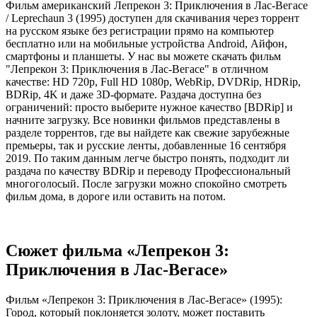
Фильм американский Лепрекон 3: Приключения в Лас-Вегасе
/ Leprechaun 3 (1995) доступен для скачивания через торрент
на русском языке без регистрации прямо на компьютер
бесплатно или на мобильные устройства Android, Айфон,
смартфоны и планшеты. У нас вы можете скачать фильм
"Лепрекон 3: Приключения в Лас-Вегасе" в отличном
качестве: HD 720p, Full HD 1080p, WebRip, DVDRip, HDRip,
BDRip, 4K и даже 3D-формате. Раздача доступна без
ограничений: просто выберите нужное качество [BDRip] и
начните загрузку. Все новинки фильмов представлены в
разделе торрентов, где вы найдете как свежие зарубежные
премьеры, так и русские ленты, добавленные 16 сентября
2019. По таким данным легче быстро понять, подходит ли
раздача по качеству BDRip и переводу Профессиональный
многоголосый. После загрузки можно спокойно смотреть
фильм дома, в дороге или оставить на потом.
Сюжет фильма «Лепрекон 3:
Приключения в Лас-Вегасе»
Фильм «Лепрекон 3: Приключения в Лас-Вегасе» (1995):
Город, который поклоняется золоту, может поставить