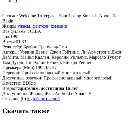
10
5
Слоган:
Welcome To Vegas... Your Losing Streak Is About To
Begin!
Жанры:
ужасы
,
фэнтези
,
комедии
Все фильмы :
США
Год:
1995
Время:
01:33
Режиссёр:
Брайан Тренчард-Смит
Актёры:
Уорвик Дэвис, Джон Гэйтинс, Ли Армстронг, Джон
ДеМита, Майкл Каллэн, Кэролин Уильямс, Марсело Туберт,
Том Дуган, Ли-Эллин Бейкер, Ричард Рейчег
Премьера (Мир):
1995-06-27
Перевод:
Профессиональный многоголосый
Доступные озвучки:
Профессиональный многоголосый
Качество:
BDRip
Возраст:
зрителям, достигшим 16 лет
Доступно на:
iPhone, iPad, Android и SmartTV
Отзывов
(0)
+
Добавить свой
Скачать также