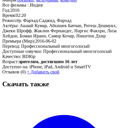
Все фильмы :
Индия
Год:
2016
Время:
02:20
Режиссёр:
Фархад-Саджид, Фархад
Актёры:
Акшай Кумар, Абхишек Баччан, Ритеш Дешмукх,
Джеки Шрофф, Жаклин Фернандес, Наргис Факхри, Лиза
Хейдон, Боман Ирани, Самир Кочар, Никитин Дхир
Премьера (Мир):
2016-06-02
Перевод:
Профессиональный многоголосый
Доступные озвучки:
Профессиональный многоголосый
Качество:
BDRip
Возраст:
зрителям, достигшим 16 лет
Доступно на:
iPhone, iPad, Android и SmartTV
Отзывов
(0)
+
Добавить свой
Скачать также