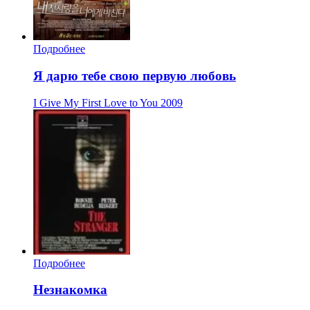
Подробнее
Я дарю тебе свою первую любовь
I Give My First Love to You
2009
Подробнее
Незнакомка