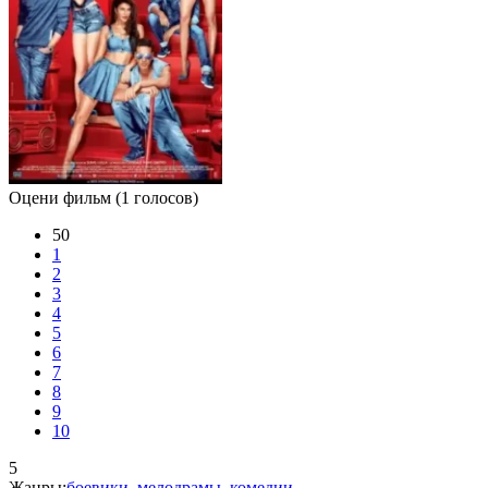
Оцени фильм
(1 голосов)
50
1
2
3
4
5
6
7
8
9
10
5
Жанры:
боевики
,
мелодрамы
,
комедии