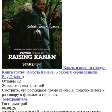
Власть в ночном городе.
Книга третья: Юность Кэнена
(5 сезон)
8 серия
(Amedia,
Eng.Original)
Отзывы
12
Живые отзывы зрителей
Смотрите, что обсуждают прямо сейчас, и подключайтесь к
разговору о фильмах и сериалах.
Телохранитель
Гость дмитрий
06.08.26