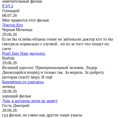
замечательный фильм
РЭД 2
Геннадий
08.07.26
Мне нравится этот фильм
Доктор Кто
Черная Мечница
29.06.26
Если бы еслибы ебланы гение не заблокали доктор кто то бы
смотркла нормально с озучкой . но из за того что пишут на
саете
Pearl Jam: Нам двадцать
Barfola
29.06.26
Великий идеолог. Принципиальный человек. Лидер.
Движущийся вперёд и только так. За мораль. За доброту
(которая спасёт мир). И ещё
Беременна от олигарха
леонид
28.06.26
хороший фильм
Дом, в котором люди не живут
Гость Дмитрий
28.06.26
гуд фильм, не гавно как другие наши ужасы