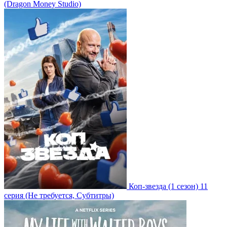
(Dragon Money Studio)
Коп-звезда
(1 сезон)
11
серия
(Не требуется, Субтитры)