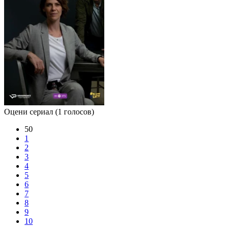
Оцени сериал
(1 голосов)
50
1
2
3
4
5
6
7
8
9
10