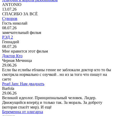
ANTONIO
13.07.26
СПАСИБО ЗА ВСЁ
Суворов
Гость николай
08.07.26
замечательный фильм
РЭД 2
Геннадий
08.07.26
Мне нравится этот фильм
Доктор Кто
Черная Мечница
29.06.26
Если бы еслибы ебланы гение не заблокали доктор кто то бы
смотркла нормально с озучкой . но из за того что пишут на
саете
Pearl Jam: Нам двадцать
Barfola
29.06.26
Великий идеолог. Принципиальный человек. Лидер.
Движущийся вперёд и только так. За мораль. За доброту
(которая спасёт мир). И ещё
Беременна от олигарха