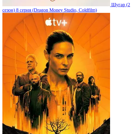
Шугар
(2
сезон)
8 серия
(Dragon Money Studio, Coldfilm)