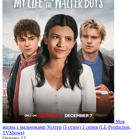
Моя
жизнь с мальчиками Уолтер
(3 сезон)
1 серия
(LE-Production,
TVShows)
Отзывы
12