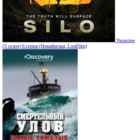
Укрытие
(3 сезон)
6 серия
(Невафильм, LostFilm)