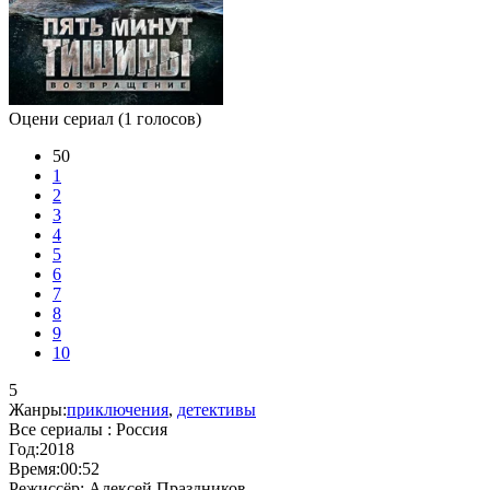
Оцени сериал
(1 голосов)
50
1
2
3
4
5
6
7
8
9
10
5
Жанры:
приключения
,
детективы
Все сериалы :
Россия
Год:
2018
Время:
00:52
Режиссёр:
Алексей Праздников