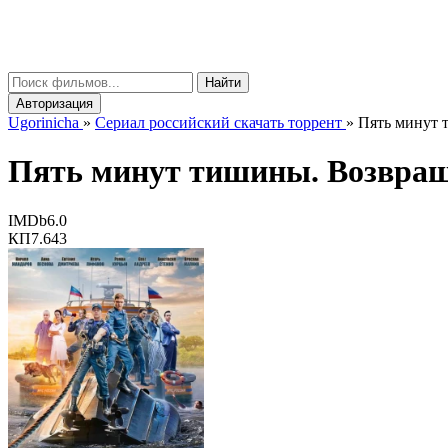
gorinicha
μ
Найти
Авторизация
Ugorinicha
»
Сериал российский скачать торрент
»
Пять минут т
Пять минут тишины. Возвращен
IMDb
6.0
КП
7.643