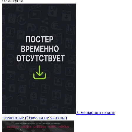
07 августа
Смешарики сквозь
вселенные
(Озвучка не указана)