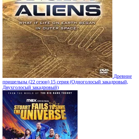
Древние
пришельцы
(22 сезон)
15 серия
(Одноголосый закадровый,
Двухголосый закадровый)