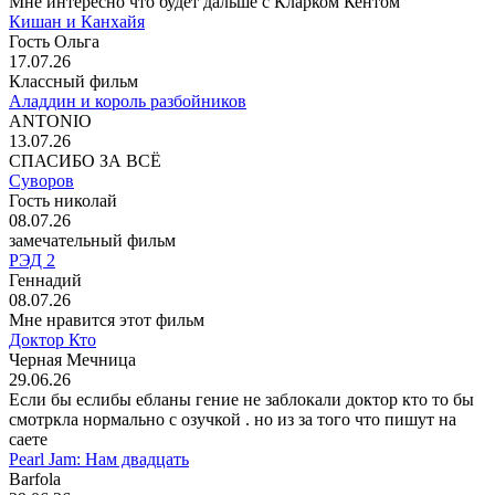
Мне интересно что будет дальше с Кларком Кентом
Кишан и Канхайя
Гость Ольга
17.07.26
Классный фильм
Аладдин и король разбойников
ANTONIO
13.07.26
СПАСИБО ЗА ВСЁ
Суворов
Гость николай
08.07.26
замечательный фильм
РЭД 2
Геннадий
08.07.26
Мне нравится этот фильм
Доктор Кто
Черная Мечница
29.06.26
Если бы еслибы ебланы гение не заблокали доктор кто то бы
смотркла нормально с озучкой . но из за того что пишут на
саете
Pearl Jam: Нам двадцать
Barfola