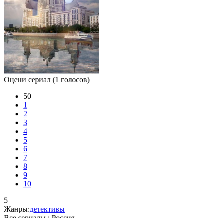
Оцени сериал
(1 голосов)
50
1
2
3
4
5
6
7
8
9
10
5
Жанры:
детективы
Все сериалы :
Россия