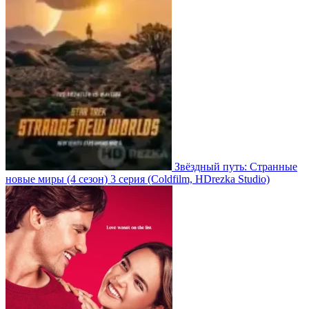
Звёздный путь: Странные
новые миры
(4 сезон)
3 серия
(Coldfilm, HDrezka Studio)