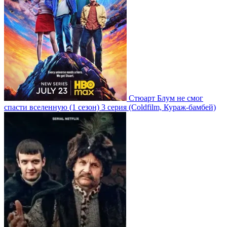
Стюарт Блум не смог
спасти вселенную
(1 сезон)
3 серия
(Coldfilm, Кураж-бамбей)