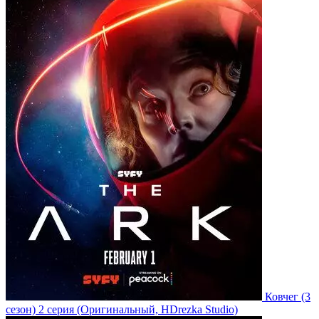
Ковчег
(3
сезон)
2 серия
(Оригинальный, HDrezka Studio)