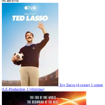
06 августа
Тед Лассо
(4 сезон)
1 серия
(LE-Production, Субтитры)