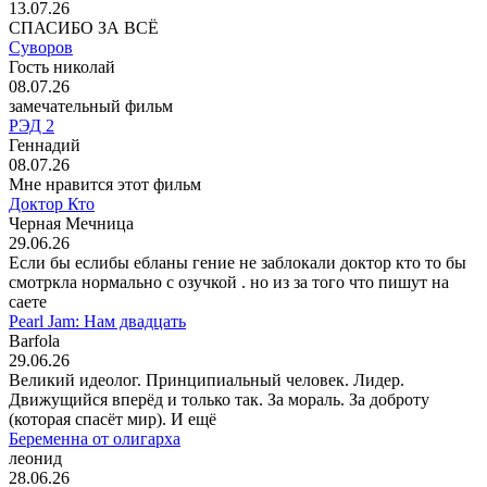
13.07.26
СПАСИБО ЗА ВСЁ
Суворов
Гость николай
08.07.26
замечательный фильм
РЭД 2
Геннадий
08.07.26
Мне нравится этот фильм
Доктор Кто
Черная Мечница
29.06.26
Если бы еслибы ебланы гение не заблокали доктор кто то бы
смотркла нормально с озучкой . но из за того что пишут на
саете
Pearl Jam: Нам двадцать
Barfola
29.06.26
Великий идеолог. Принципиальный человек. Лидер.
Движущийся вперёд и только так. За мораль. За доброту
(которая спасёт мир). И ещё
Беременна от олигарха
леонид
28.06.26