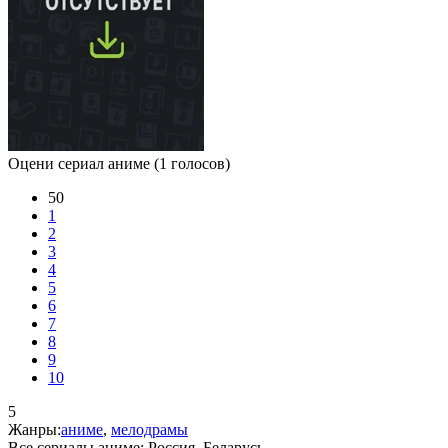
Оцени сериал аниме
(1 голосов)
50
1
2
3
4
5
6
7
8
9
10
5
Жанры:
аниме
,
мелодрамы
Все сериалы аниме:
Россия, Беларусь