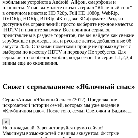
мобильные устройства Android, Айфон, смартфоны и
планшеты. У нас вы можете скачать сериал "Яблочный спас"
в отличном качестве: HD 720p, Full HD 1080p, WebRip,
DVDRip, HDRip, BDRip, 4K и даже 3D-формате. Раздача
доступна без ограничений: просто выберите нужное качество
[HDTV] и начните загрузку. Все новинки сериалов
представлены в разделе торрентов, где вы найдете как свежие
зарубежные премьеры, так и русские ленты, добавленные 06
августа 2026. С такими пометками проще не промахнуться с
выбором по качеству HDTV и переводу Не требуется. Для
сериалов это особенно удобно, когда сезон 1 и серия 1-1,2,3,4
видны ещё до скачивания.
Сюжет сериалааниме «Яблочный спас»
СериалАниме «Яблочный спас» (2012): Продолжение
искрометной истории семей, которых мы уже видели в
«Клубничном раю». После того, семьи Светочки и Вадима,...
×
Не откладывай. Зарегистрируйся прямо сейчас!
Максимум возможностей с вашим аккаунтом: быстрые