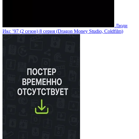
Люди
Икс ’97
(2 сезон)
8 серия
(Dragon Money Studio, Coldfilm)