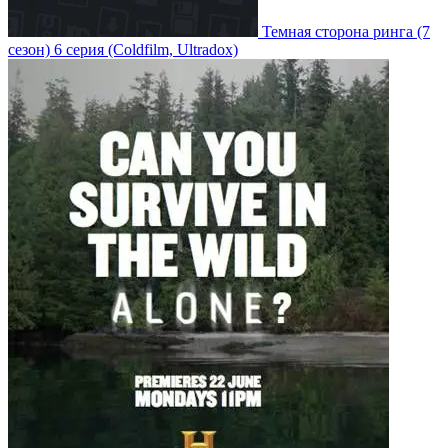
Темная сторона ринга
(7
сезон)
6 серия
(Coldfilm, Ultradox)