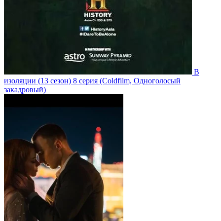
В
изоляции
(13 сезон)
8 серия
(Coldfilm, Одноголосый
закадровый)