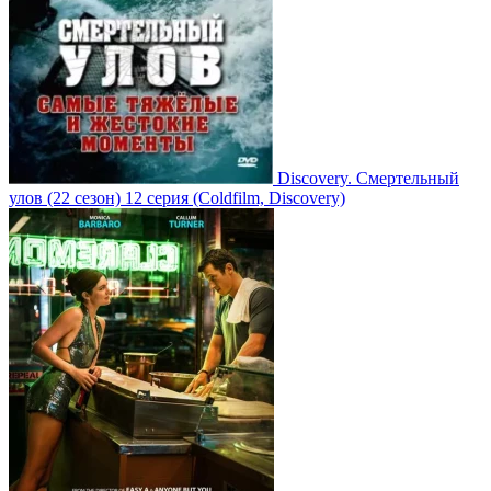
Discovery. Смертельный
улов
(22 сезон)
12 серия
(Coldfilm, Discovery)