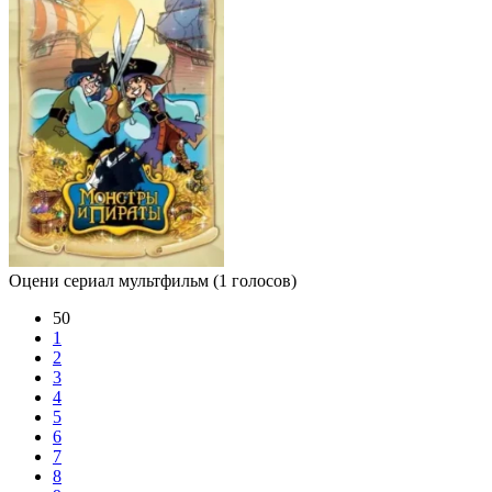
Оцени сериал мультфильм
(1 голосов)
50
1
2
3
4
5
6
7
8