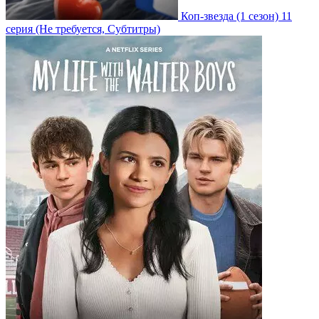
Коп-звезда
(1 сезон)
11
серия
(Не требуется, Субтитры)