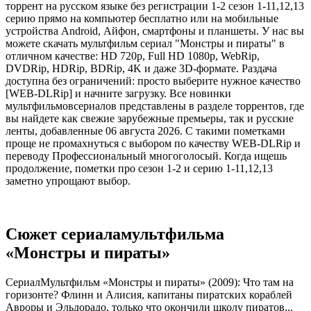
торрент на русском языке без регистрации 1-2 сезон 1-11,12,13
серию прямо на компьютер бесплатно или на мобильные
устройства Android, Айфон, смартфоны и планшеты. У нас вы
можете скачать мультфильм сериал "Монстры и пираты" в
отличном качестве: HD 720p, Full HD 1080p, WebRip,
DVDRip, HDRip, BDRip, 4K и даже 3D-формате. Раздача
доступна без ограничений: просто выберите нужное качество
[WEB-DLRip] и начните загрузку. Все новинки
мультфильмовсериалов представлены в разделе торрентов, где
вы найдете как свежие зарубежные премьеры, так и русские
ленты, добавленные 06 августа 2026. С такими пометками
проще не промахнуться с выбором по качеству WEB-DLRip и
переводу Профессиональный многоголосый. Когда ищешь
продолжение, пометки про сезон 1-2 и серию 1-11,12,13
заметно упрощают выбор.
Сюжет сериаламультфильма
«Монстры и пираты»
СериалМультфильм «Монстры и пираты» (2009): Что там на
горизонте? Флинн и Алисия, капитаны пиратских кораблей
Авроры и Эльдорадо, только что окончили школу пиратов...