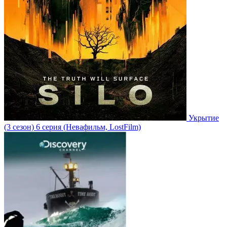
Укрытие
(3 сезон)
6 серия
(Невафильм, LostFilm)