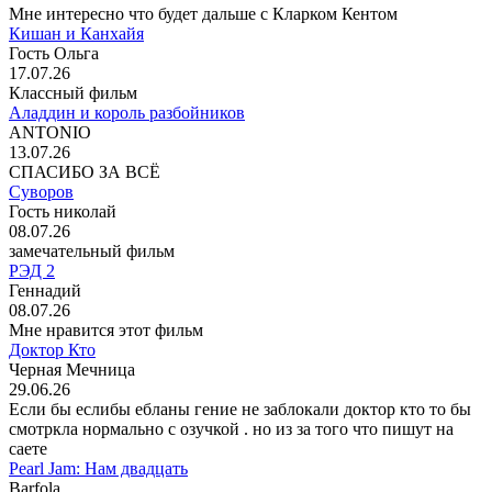
Мне интересно что будет дальше с Кларком Кентом
Кишан и Канхайя
Гость Ольга
17.07.26
Классный фильм
Аладдин и король разбойников
ANTONIO
13.07.26
СПАСИБО ЗА ВСЁ
Суворов
Гость николай
08.07.26
замечательный фильм
РЭД 2
Геннадий
08.07.26
Мне нравится этот фильм
Доктор Кто
Черная Мечница
29.06.26
Если бы еслибы ебланы гение не заблокали доктор кто то бы
смотркла нормально с озучкой . но из за того что пишут на
саете
Pearl Jam: Нам двадцать
Barfola