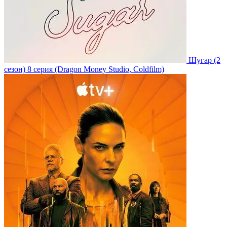
Шугар
(2
сезон)
8 серия
(Dragon Money Studio, Coldfilm)