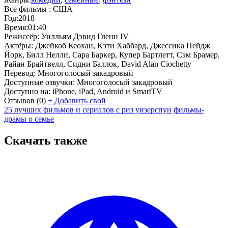
Все фильмы :
США
Год:
2018
Время:
01:40
Режиссёр:
Уилльям Дэвид Гленн IV
Актёры:
Джейкоб Кеохан, Кэти Хаббард, Джессика Пейдж
Йорк, Билл Нелли, Сара Баркер, Купер Бартлетт, Сэм Брамер,
Райан Брайтвелл, Сидни Баллок, David Alan Ciochetty
Перевод:
Многоголосый закадровый
Доступные озвучки:
Многоголосый закадровый
Доступно на:
iPhone, iPad, Android и SmartTV
Отзывов
(0)
+
Добавить свой
25 лучших фильмов и сериалов с риз уизерспун
фильмы-
драмы о семье
Скачать также