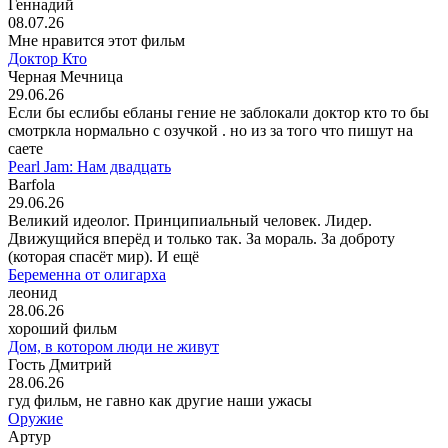
Геннадий
08.07.26
Мне нравится этот фильм
Доктор Кто
Черная Мечница
29.06.26
Если бы еслибы ебланы гение не заблокали доктор кто то бы
смотркла нормально с озучкой . но из за того что пишут на
саете
Pearl Jam: Нам двадцать
Barfola
29.06.26
Великий идеолог. Принципиальный человек. Лидер.
Движущийся вперёд и только так. За мораль. За доброту
(которая спасёт мир). И ещё
Беременна от олигарха
леонид
28.06.26
хороший фильм
Дом, в котором люди не живут
Гость Дмитрий
28.06.26
гуд фильм, не гавно как другие наши ужасы
Оружие
Артур