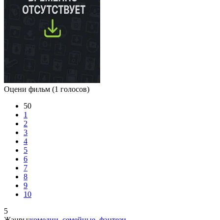
Оцени фильм
(1 голосов)
50
1
2
3
4
5
6
7
8
9
10
5
Жанры:
комедии
,
семейные
,
фэнтези