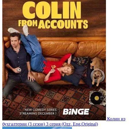
Колин из
бухгалтерии
(3 сезон)
3 серия
(Ozz, Eng.Original)