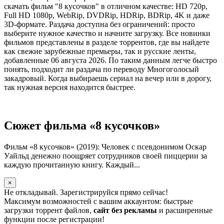
скачать фильм "8 кусочков" в отличном качестве: HD 720p,
Full HD 1080p, WebRip, DVDRip, HDRip, BDRip, 4K и даже
3D-формате. Раздача доступна без ограничений: просто
выберите нужное качество и начните загрузку. Все новинки
фильмов представлены в разделе торрентов, где вы найдете
как свежие зарубежные премьеры, так и русские ленты,
добавленные 06 августа 2026. По таким данным легче быстро
понять, подходит ли раздача по переводу Многоголосый
закадровый. Когда выбираешь сериал на вечер или в дорогу,
так нужная версия находится быстрее.
Сюжет фильма «8 кусочков»
Фильм «8 кусочков» (2019): Человек с псевдонимом Оскар
Уайльд денежно поощряет сотрудников своей пиццерии за
каждую прочитанную книгу. Каждый...
×
Не откладывай. Зарегистрируйся прямо сейчас!
Максимум возможностей с вашим аккаунтом: быстрые
загрузки торрент файлов,
сайт без рекламы
и расширенные
функции после регистрации!