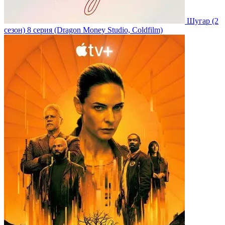
Шугар
(2
сезон)
8 серия
(Dragon Money Studio, Coldfilm)