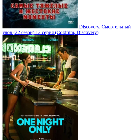
Discovery. Смертельный
улов
(22 сезон)
12 серия
(Coldfilm, Discovery)