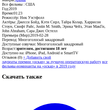
Все фильмы :
США
Год:
2019
Время:
01:23
Режиссёр:
Ник Уэстфолл
Актёры:
Джесси Бойд, Кэти Сирл, Тайра Колар, Харрисон
Стоун, Свифт Райс, Justin M. Smith, Эрика Чейз, Этан МакГи,
John Abraham, Сара Джес Остелл
Премьера (Мир):
2019-02-28
Перевод:
Многоголосый закадровый
Доступные озвучки:
Многоголосый закадровый
Возраст:
зрителям, достигшим 18 лет
Доступно на:
iPhone, iPad, Android и SmartTV
Отзывов
(0)
+
Добавить свой
лауреаты премии «оскар» за лучшую операторскую работу
все
фильмы-номинанты на «оскар» в 2019 году
Скачать также