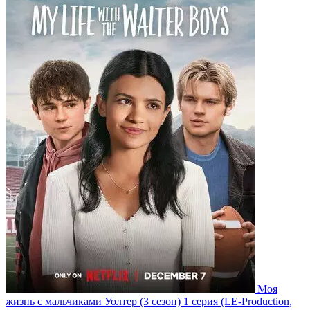
Моя
жизнь с мальчиками Уолтер
(3 сезон)
1 серия
(LE-Production,