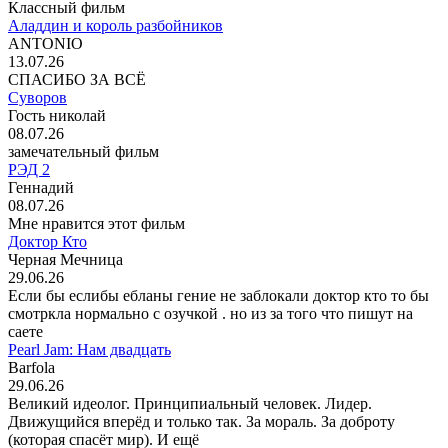
Классный фильм
Аладдин и король разбойников
ANTONIO
13.07.26
СПАСИБО ЗА ВСЁ
Суворов
Гость николай
08.07.26
замечательный фильм
РЭД 2
Геннадий
08.07.26
Мне нравится этот фильм
Доктор Кто
Черная Мечница
29.06.26
Если бы еслибы ебланы гение не заблокали доктор кто то бы
смотркла нормально с озучкой . но из за того что пишут на
саете
Pearl Jam: Нам двадцать
Barfola
29.06.26
Великий идеолог. Принципиальный человек. Лидер.
Движущийся вперёд и только так. За мораль. За доброту
(которая спасёт мир). И ещё