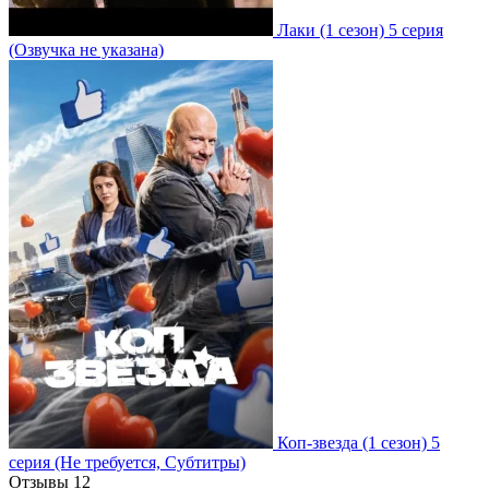
Лаки
(1 сезон)
5 серия
(Озвучка не указана)
Коп-звезда
(1 сезон)
5
серия
(Не требуется, Субтитры)
Отзывы
12