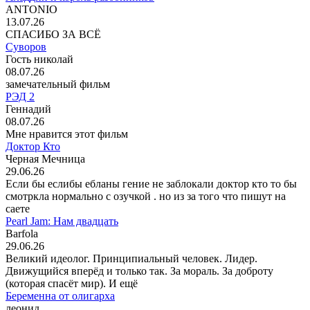
ANTONIO
13.07.26
СПАСИБО ЗА ВСЁ
Суворов
Гость николай
08.07.26
замечательный фильм
РЭД 2
Геннадий
08.07.26
Мне нравится этот фильм
Доктор Кто
Черная Мечница
29.06.26
Если бы еслибы ебланы гение не заблокали доктор кто то бы
смотркла нормально с озучкой . но из за того что пишут на
саете
Pearl Jam: Нам двадцать
Barfola
29.06.26
Великий идеолог. Принципиальный человек. Лидер.
Движущийся вперёд и только так. За мораль. За доброту
(которая спасёт мир). И ещё
Беременна от олигарха
леонид