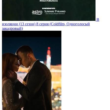
В
изоляции
(13 сезон)
8 серия
(Coldfilm, Одноголосый
закадровый)