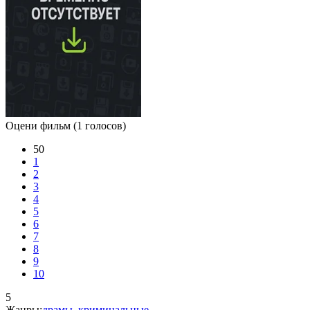
Оцени фильм
(1 голосов)
50
1
2
3
4
5
6
7
8
9
10
5
Жанры:
драмы
,
криминальные