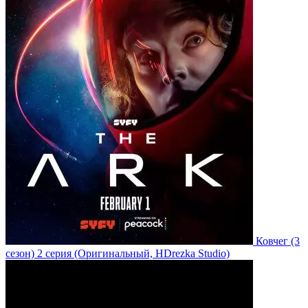
Ковчег
(3
сезон)
2 серия
(Оригинальный, HDrezka Studio)