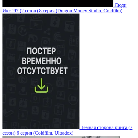
Люди
Икс ’97
(2 сезон)
8 серия
(Dragon Money Studio, Coldfilm)
Темная сторона ринга
(7
сезон)
6 серия
(Coldfilm, Ultradox)