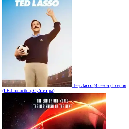
Тед Лассо
(4 сезон)
1 серия
(LE-Production, Субтитры)