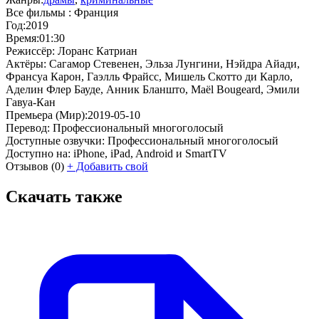
Все фильмы :
Франция
Год:
2019
Время:
01:30
Режиссёр:
Лоранс Катриан
Актёры:
Сагамор Стевенен, Эльза Лунгини, Нэйдра Айади,
Франсуа Карон, Гаэлль Фрайсс, Мишель Скотто ди Карло,
Аделин Флер Бауде, Анник Бланшто, Maël Bougeard, Эмили
Гавуа-Кан
Премьера (Мир):
2019-05-10
Перевод:
Профессиональный многоголосый
Доступные озвучки:
Профессиональный многоголосый
Доступно на:
iPhone, iPad, Android и SmartTV
Отзывов
(0)
+
Добавить свой
Скачать также