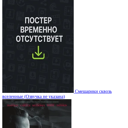
Смешарики сквозь
вселенные
(Озвучка не указана)