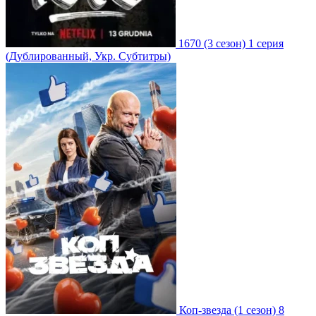
1670
(3 сезон)
1 серия
(Дублированный, Укр. Субтитры)
Коп-звезда
(1 сезон)
8