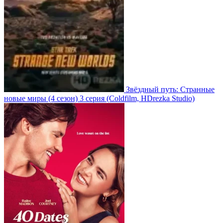
Звёздный путь: Странные
новые миры
(4 сезон)
3 серия
(Coldfilm, HDrezka Studio)