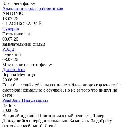
Классный фильм
Аладдин и король разбойников
ANTONIO
13.07.26
СПАСИБО ЗА ВСЁ
Суворов
Гость николай
08.07.26
замечательный фильм
РЭД 2
Геннадий
08.07.26
Мне нравится этот фильм
Доктор Кто
Черная Мечница
29.06.26
Если бы еслибы ебланы гение не заблокали доктор кто то бы
смотркла нормально с озучкой . но из за того что пишут на
саете
Pearl Jam: Нам двадцать
Barfola
29.06.26
Великий идеолог. Принципиальный человек. Лидер.
Движущийся вперёд и только так. За мораль. За доброту
(которая спасёт мир). И ещё