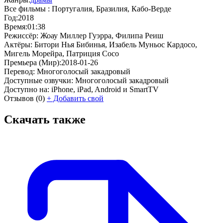
Все фильмы :
Португалия, Бразилия, Кабо-Верде
Год:
2018
Время:
01:38
Режиссёр:
Жоау Миллер Гуэрра, Филипа Реиш
Актёры:
Битори Нья Бибинья, Изабель Муньос Кардосо,
Мигель Морейра, Патриция Сосо
Премьера (Мир):
2018-01-26
Перевод:
Многоголосый закадровый
Доступные озвучки:
Многоголосый закадровый
Доступно на:
iPhone, iPad, Android и SmartTV
Отзывов
(0)
+
Добавить свой
Скачать также