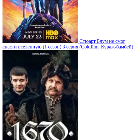
Стюарт Блум не смог
спасти вселенную
(1 сезон)
3 серия
(Coldfilm, Кураж-бамбей)