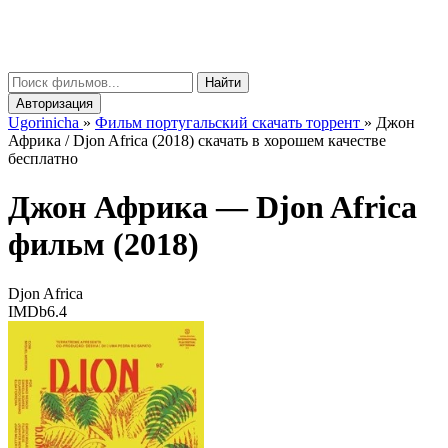
gorinicha
μ
Найти
Авторизация
Ugorinicha
»
Фильм португальский скачать торрент
»
Джон
Африка / Djon Africa (2018) скачать в хорошем качестве
бесплатно
Джон Африка —
Djon Africa
фильм (2018)
Djon Africa
IMDb
6.4