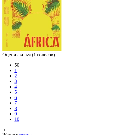
Оцени фильм
(1 голосов)
50
1
2
3
4
5
6
7
8
9
10
5
Жанры:
драмы