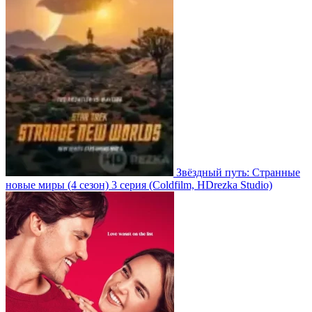
Звёздный путь: Странные
новые миры
(4 сезон)
3 серия
(Coldfilm, HDrezka Studio)