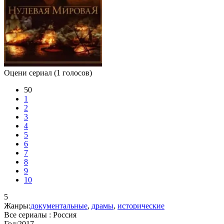
Оцени сериал
(1 голосов)
50
1
2
3
4
5
6
7
8
9
10
5
Жанры:
документальные
,
драмы
,
исторические
Все сериалы :
Россия
Год:
2017