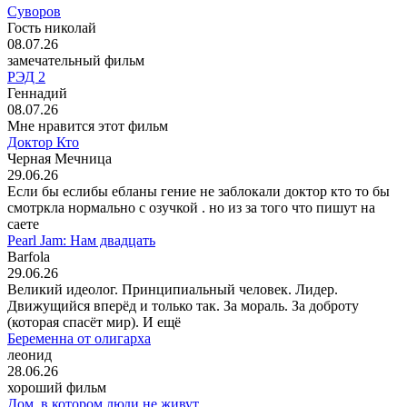
Суворов
Гость николай
08.07.26
замечательный фильм
РЭД 2
Геннадий
08.07.26
Мне нравится этот фильм
Доктор Кто
Черная Мечница
29.06.26
Если бы еслибы ебланы гение не заблокали доктор кто то бы
смотркла нормально с озучкой . но из за того что пишут на
саете
Pearl Jam: Нам двадцать
Barfola
29.06.26
Великий идеолог. Принципиальный человек. Лидер.
Движущийся вперёд и только так. За мораль. За доброту
(которая спасёт мир). И ещё
Беременна от олигарха
леонид
28.06.26
хороший фильм
Дом, в котором люди не живут