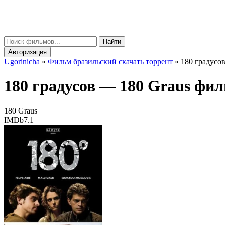
gorinicha
μ
Найти
Авторизация
Ugorinicha
»
Фильм бразильский скачать торрент
»
180 градусов
180 градусов —
180 Graus
филь
180 Graus
IMDb
7.1