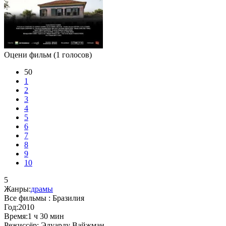
Оцени фильм
(1 голосов)
50
1
2
3
4
5
6
7
8
9
10
5
Жанры:
драмы
Все фильмы :
Бразилия
Год:
2010
Время:
1 ч 30 мин
Режиссёр:
Эдуарду Вайжман