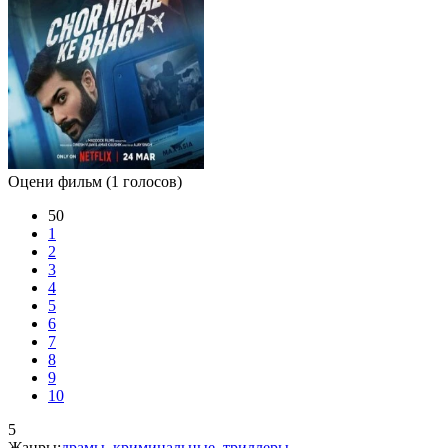
Оцени фильм
(1 голосов)
50
1
2
3
4
5
6
7
8
9
10
5
Жанры:
драмы
,
криминальные
,
триллеры