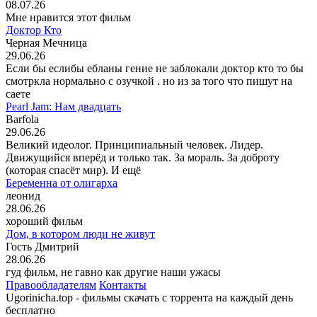
08.07.26
Мне нравится этот фильм
Доктор Кто
Черная Мечница
29.06.26
Если бы еслибы ебланы гение не заблокали доктор кто то бы
смотркла нормально с озучкой . но из за того что пишут на
саете
Pearl Jam: Нам двадцать
Barfola
29.06.26
Великий идеолог. Принципиальный человек. Лидер.
Движущийся вперёд и только так. За мораль. За доброту
(которая спасёт мир). И ещё
Беременна от олигарха
леонид
28.06.26
хороший фильм
Дом, в котором люди не живут
Гость Дмитрий
28.06.26
гуд фильм, не гавно как другие наши ужасы
Правообладателям
Контакты
Ugorinicha.top - фильмы скачать с торрента на каждый день
бесплатно