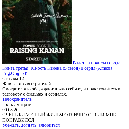
Власть в ночном городе.
Книга третья: Юность Кэнена
(5 сезон)
8 серия
(Amedia,
Eng.Original)
Отзывы
12
Живые отзывы зрителей
Смотрите, что обсуждают прямо сейчас, и подключайтесь к
разговору о фильмах и сериалах.
Телохранитель
Гость дмитрий
06.08.26
ОЧЕНЬ КЛАССНЫЙ ФИЛЬМ ОТЛИЧНО СНЯЛИ МНЕ
ПОНРАВИЛСЯ
Убежать, догнать, влюбиться