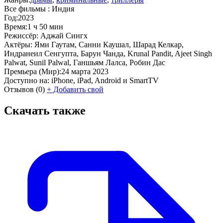
Все фильмы :
Индия
Год:
2023
Время:
1 ч 50 мин
Режиссёр:
Аджай Сингх
Актёры:
Ями Гаутам, Санни Каушал, Шарад Келкар,
Индранеил Сенгупта, Барун Чанда, Krunal Pandit, Ajeet Singh
Palwat, Sunil Palwal, Ганшьям Лалса, Робин Дас
Премьера (Мир):
24 марта 2023
Доступно на:
iPhone, iPad, Android и SmartTV
Отзывов
(0)
+
Добавить свой
Скачать также