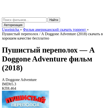
gorinicha
μ
Найти
Авторизация
Ugorinicha
»
Фильм американский скачать торрент
»
Пушистый переполох / A Doggone Adventure (2018) скачать в
хорошем качестве бесплатно
Пушистый переполох —
A
Doggone Adventure
фильм
(2018)
A Doggone Adventure
IMDb
5.3
КП
8.464