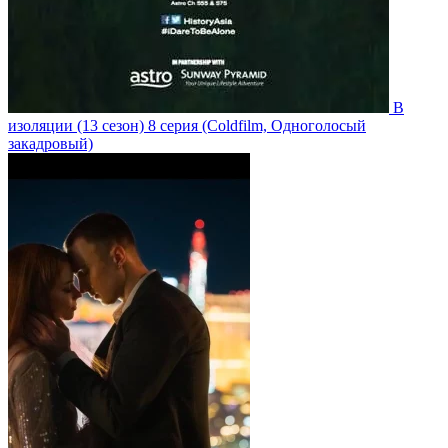
В
изоляции
(13 сезон)
8 серия
(Coldfilm, Одноголосый
закадровый)