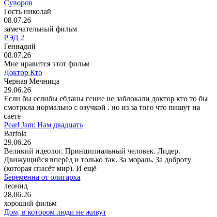
Суворов
Гость николай
08.07.26
замечательный фильм
РЭД 2
Геннадий
08.07.26
Мне нравится этот фильм
Доктор Кто
Черная Мечница
29.06.26
Если бы еслибы ебланы гение не заблокали доктор кто то бы
смотркла нормально с озучкой . но из за того что пишут на
саете
Pearl Jam: Нам двадцать
Barfola
29.06.26
Великий идеолог. Принципиальный человек. Лидер.
Движущийся вперёд и только так. За мораль. За доброту
(которая спасёт мир). И ещё
Беременна от олигарха
леонид
28.06.26
хороший фильм
Дом, в котором люди не живут