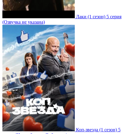
Лаки
(1 сезон)
5 серия
(Озвучка не указана)
Коп-звезда
(1 сезон)
5