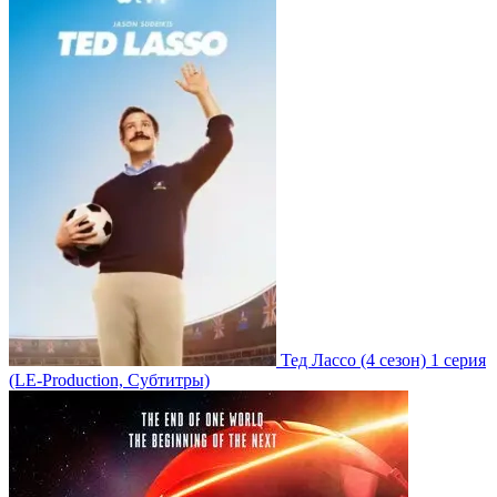
Тед Лассо
(4 сезон)
1 серия
(LE-Production, Субтитры)