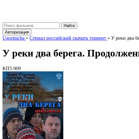
gorinicha
μ
Найти
Авторизация
Ugorinicha
»
Сериал российский скачать торрент
»
У реки два б
У реки два берега. Продолжение
КП
5.909