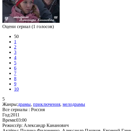
Оцени сериал
(1 голосов)
50
1
2
3
4
5
6
7
8
9
10
5
Жанры:
драмы
,
приключения
,
мелодрамы
Все сериалы :
Россия
Год:
2011
Время:
03:00
Режиссёр:
Александр Кананович
Актёры:
Полина Филоненко, Александр Пашков, Евгений Ганел